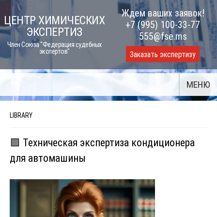
Skip
Ждем ваших заявок!
ЦЕНТР ХИМИЧЕСКИХ
to
+7 (995) 100-33-77
ЭКСПЕРТИЗ
content
555@fse.ms
Член Союза "Федерация судебных
экспертов"
Заказать экспертизу
МЕНЮ
LIBRARY
🟩 Техническая экспертиза кондиционера
для автомашины