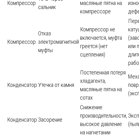
Компрессор
масляные пятна на
изно
сальник
компрессоре
дефе
Пере
Компрессор не
кату
Отказ
включается, муфта
(зав
Компрессор
электромагнитной
греется (нет
или 
муфты
сцепления)
длит
рабо
Постепенная потеря
Мех
хладагента,
Конденсатор
Утечка от камня
пов
масляные пятна на
(экс
сотах
Снижение
производительности,
Эксп
Конденсатор
Засорение
высокое давление
(пыль
на нагнетании