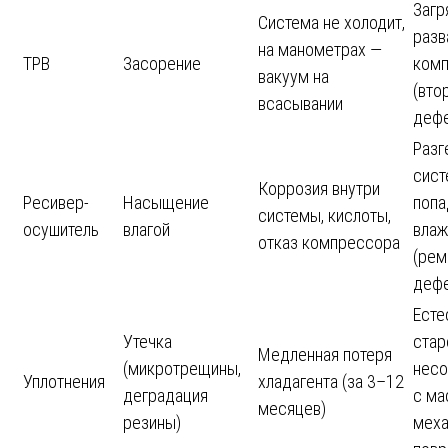
Загр
Система не холодит,
разв
на манометрах —
ТРВ
Засорение
ком
вакуум на
(вто
всасывании
дефе
Разг
сист
Коррозия внутри
Ресивер-
Насыщение
попа
системы, кислоты,
осушитель
влагой
влаж
отказ компрессора
(рем
дефе
Есте
Утечка
стар
Медленная потеря
(микротрещины,
несо
Уплотнения
хладагента (за 3–12
деградация
с ма
месяцев)
резины)
меха