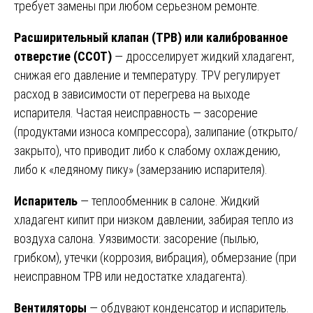
требует замены при любом серьезном ремонте.
Расширительный клапан (ТРВ) или калиброванное
отверстие (CCOT)
— дросселирует жидкий хладагент,
снижая его давление и температуру. TРV регулирует
расход в зависимости от перегрева на выходе
испарителя. Частая неисправность — засорение
(продуктами износа компрессора), залипание (открыто/
закрыто), что приводит либо к слабому охлаждению,
либо к «ледяному пику» (замерзанию испарителя).
Испаритель
— теплообменник в салоне. Жидкий
хладагент кипит при низком давлении, забирая тепло из
воздуха салона. Уязвимости: засорение (пылью,
грибком), утечки (коррозия, вибрация), обмерзание (при
неисправном ТРВ или недостатке хладагента).
Вентиляторы
— обдувают конденсатор и испаритель.