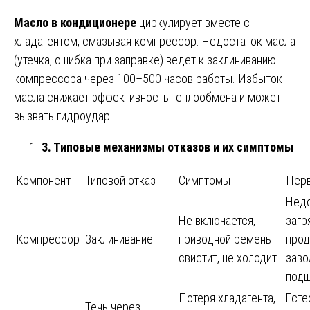
Масло в кондиционере
циркулирует вместе с
хладагентом, смазывая компрессор. Недостаток масла
(утечка, ошибка при заправке) ведет к заклиниванию
компрессора через 100–500 часов работы. Избыток
масла снижает эффективность теплообмена и может
вызвать гидроудар.
3. Типовые механизмы отказов и их симптомы
Компонент
Типовой отказ
Симптомы
Перв
Недо
Не включается,
загр
Компрессор
Заклинивание
приводной ремень
прод
свистит, не холодит
заво
подш
Потеря хладагента,
Есте
Течь через