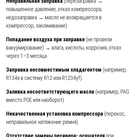
Неправильная заправка
(перезаправка →
повышенное давление, отказ компрессора;
недозаправка → масло не возвращается в
компрессор, заклинивание).
Попадание воздуха при заправке
(не провели
вакуумирование) → влага, кислоты, коррозия, отказ
через 1–3 месяца.
Заправка несовместимым хладагентом
(например,
R134a в систему R12 или R1234yf).
Заливка несоответствующего масла
(например, PAG
вместо POE или наоборот).
Некачественная установка компрессора
(перекос,
неправильное натяжение ремня).
Отсутствие замены ресивера- осушителя
при