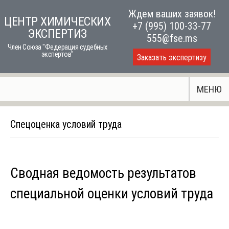
Skip
Ждем ваших заявок!
ЦЕНТР ХИМИЧЕСКИХ
to
+7 (995) 100-33-77
ЭКСПЕРТИЗ
content
555@fse.ms
Член Союза "Федерация судебных
экспертов"
Заказать экспертизу
МЕНЮ
Спецоценка условий труда
Сводная ведомость результатов
специальной оценки условий труда