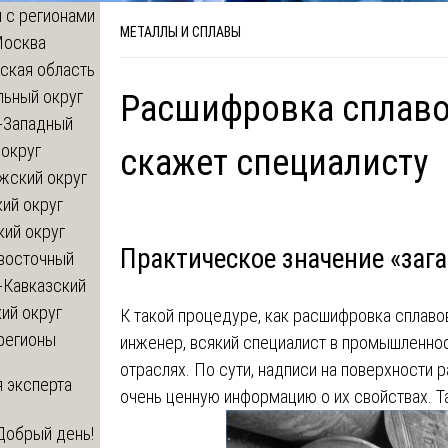
 с регионами
МЕТАЛЛЫ И СПЛАВЫ
Москва
ская область
льный округ
Расшифровка сплавов
-Западный
округ
скажет специалисту
жский округ
ий округ
кий округ
Практическое значение «заг
восточный
-Кавказский
ий округ
К такой процедуре, как расшифровка сплаво
регионы
инженер, всякий специалист в промышленност
отраслях. По сути, надписи на поверхности
 эксперта
очень ценную информацию о их свойствах. Т
Добрый день!