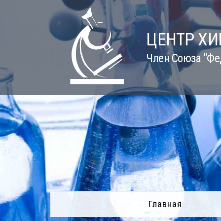
Skip
to
content
ЦЕНТР Х
Член Союза "Фе
Главная