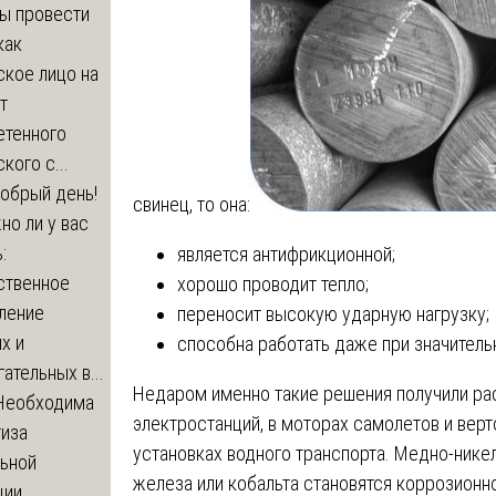
бы провести
как
ское лицо на
т
етенного
кого с...
обрый день!
свинец, то она:
о ли у вас
:
является антифрикционной;
ственное
хорошо проводит тепло;
ление
переносит высокую ударную нагрузку;
х и
способна работать даже при значитель
ательных в...
Недаром именно такие решения получили ра
Необходима
электростанций, в моторах самолетов и верт
тиза
установках водного транспорта. Медно-нике
льной
железа или кобальта становятся коррозионн
ции