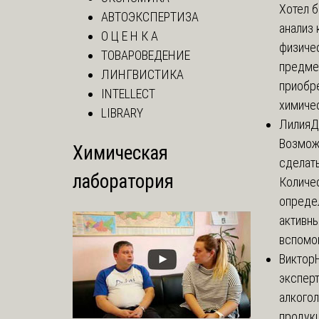
Хотел 
АВТОЭКСПЕРТИЗА
анализ 
О Ц Е Н К А
физиче
ТОВАРОВЕДЕНИЕ
предме
ЛИНГВИСТИКА
приобр
INTELLECT
химичес
LIBRARY
Лилия
Д
Возможн
Химическая
сделать
лаборатория
Количе
опреде
активны
вспомог
Виктор
экспер
алкого
продук