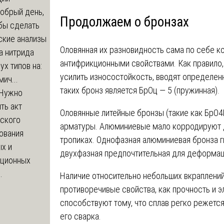
обрый день,
Продолжаем о бронзах
бы сделать
ские анализы
Оловянная их разновидность сама по себе к
а нитрида
антифрикционными свойствами. Как правило,
ух типов на:
усилить износостойкость, вводят определе
мич...
таких бронз является БрОц — 5 (пружинная).
Нужно
ть акт
Оловянные литейные бронзы (такие как БрО4
еского
арматуры. Алюминиевые мало корродируют д
ования
тропиках. Однофазная алюминиевая бронза ги
х и
двухфазная предпочтительная для деформаци
яционных
.
Наличие относительно небольших вкраплени
противоречивые свойства, как прочность и э
способствуют тому, что сплав регко режетс
его сварка.