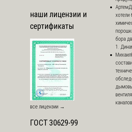
Артем
Д
наши лицензии и
хотели 
химиче
сертификаты
порошк
бора дв
1. Дина
Михаил
состави
технич
обслед
дымовы
вентил
каналов
все лицензии →
ГОСТ 30629-99