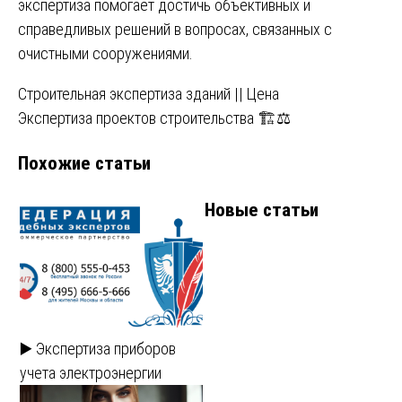
экспертиза помогает достичь объективных и
справедливых решений в вопросах, связанных с
очистными сооружениями.
Навигация
Строительная экспертиза зданий || Цена
Экспертиза проектов строительства 🏗️⚖️
по
Похожие статьи
записям
Новые статьи
▶️ Экспертиза приборов
учета электроэнергии