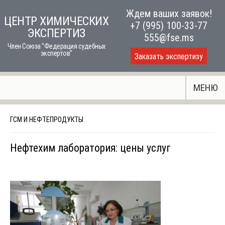
Skip
Ждем ваших заявок!
ЦЕНТР ХИМИЧЕСКИХ
to
+7 (995) 100-33-77
ЭКСПЕРТИЗ
content
555@fse.ms
Член Союза "Федерация судебных
экспертов"
Заказать экспертизу
МЕНЮ
ГСМ И НЕФТЕПРОДУКТЫ
Нефтехим лаборатория: цены услуг