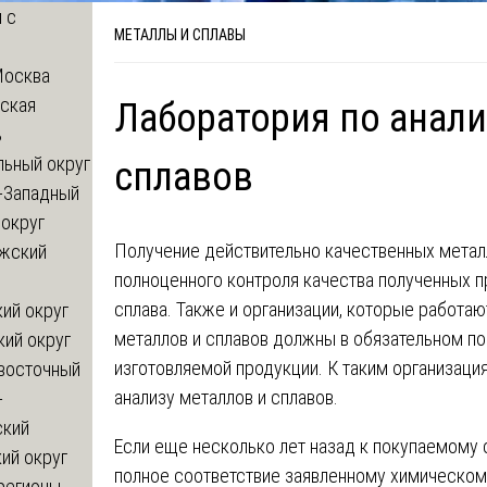
 с
МЕТАЛЛЫ И СПЛАВЫ
Москва
ская
Лаборатория по анали
ь
льный округ
сплавов
-Западный
округ
Получение действительно качественных металл
жский
полноценного контроля качества полученных п
сплава. Также и организации, которые работаю
ий округ
металлов и сплавов должны в обязательном п
кий округ
изготовляемой продукции. К таким организаци
восточный
анализу металлов и сплавов.
-
ский
Если еще несколько лет назад к покупаемому 
ий округ
полное соответствие заявленному химическому
регионы