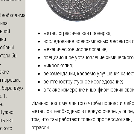
Необходима
тиза
льной
металлографическая проверка;
ции
исследование всевозможных дефектов спл
обрый
механическое исследование;
отели бы
прецизионное установление химического
ь
микроскопия;
ские
рекомендации, касаемо улучшения качест
ы порошка
рентгеноструктурное исследование;
 бора двух
а также измерение иных физических свой
: 1.
Именно поэтому для того чтобы провести дейс
...
металлов, необходимо в первую очередь опред
Нужно
том, что там работают только профессионалы,
ть акт
отрасли.
еского