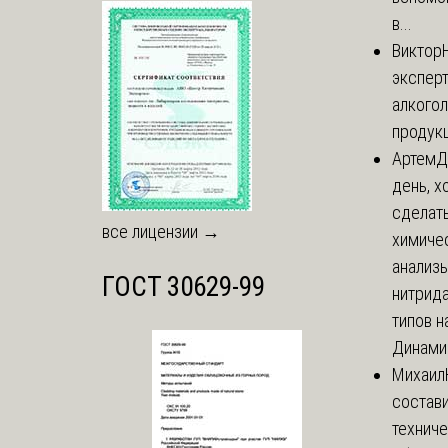
в...
Виктор
экспер
алкого
продук
Артем
Д
день, х
сделат
все лицензии →
химиче
анализ
ГОСТ 30629-99
нитрида
типов на
Динамич
Михаил
состави
технич