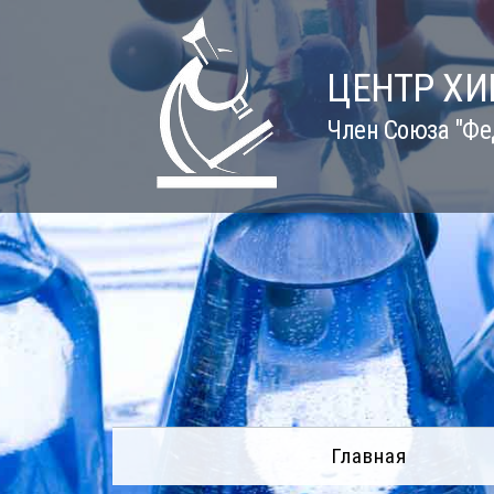
Skip
to
content
ЦЕНТР Х
Член Союза "Фе
Главная