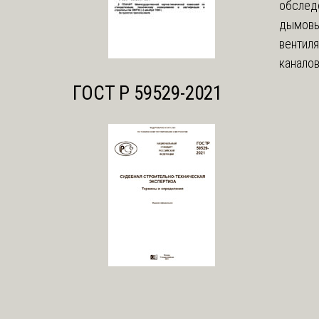
обслед
дымовы
вентил
каналов
ГОСТ Р 59529-2021