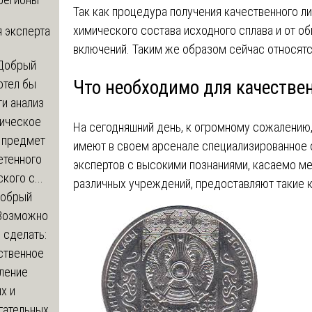
Так как процедура получения качественного л
химического состава исходного сплава и от о
 эксперта
включений. Таким же образом сейчас относятся
Добрый
отел бы
Что необходимо для качестве
и анализ
зическое
На сегодняшний день, к огромному сожалению,
а предмет
имеют в своем арсенале специализированное
етенного
экспертов с высокими познаниями, касаемо м
кого с...
различных учреждений, предоставляют такие к
обрый
Возможно
с сделать:
ственное
ление
х и
гательных