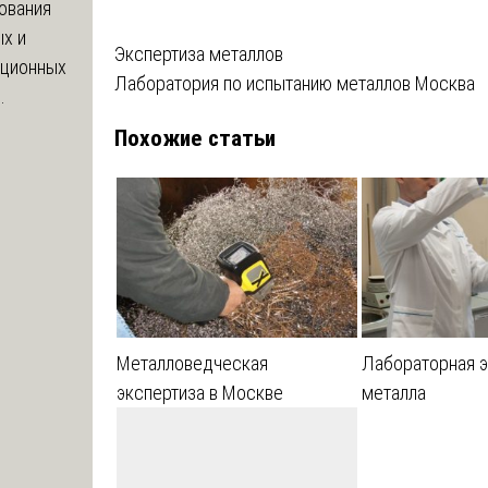
ования
х и
Навигация
Экспертиза металлов
яционных
Лаборатория по испытанию металлов Москва
.
по
Похожие статьи
записям
Металловедческая
Лабораторная э
экспертиза в Москве
металла