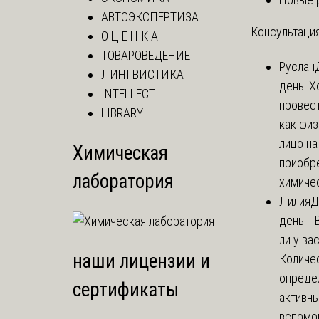
АВТОЭКСПЕРТИЗА
Консультация
О Ц Е Н К А
ТОВАРОВЕДЕНИЕ
Руслан
ЛИНГВИСТИКА
день! Х
INTELLECT
провест
LIBRARY
как фи
лицо н
Химическая
приобр
лаборатория
химичес
Лилия
Д
день! 
ли у ва
наши лицензии и
Количе
опреде
сертификаты
активны
вспомо