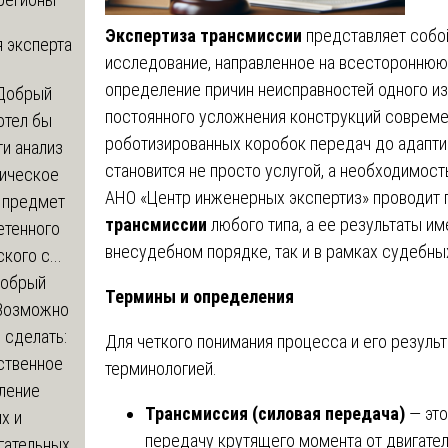
Экспертиза трансмиссии
представляет собо
 эксперта
исследование, направленное на всестороннюю 
определение причин неисправностей одного из
Добрый
постоянного усложнения конструкций совреме
отел бы
роботизированных коробок передач до адапти
и анализ
становится не просто услугой, а необходимос
зическое
АНО «Центр инженерных экспертиз» проводит
а предмет
трансмиссии
любого типа, а ее результаты и
етенного
внесудебном порядке, так и в рамках судебны
кого с...
обрый
Термины и определения
Возможно
с сделать:
Для четкого понимания процесса и его резуль
ственное
терминологией.
ление
Трансмиссия (силовая передача)
— это
х и
передачу крутящего момента от двигател
гательных