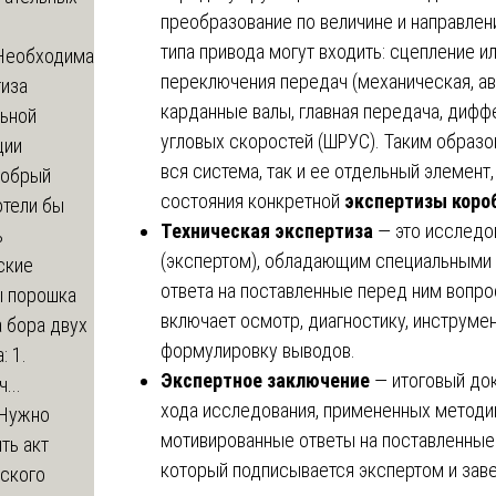
преобразование по величине и направлен
типа привода могут входить: сцепление 
Необходима
переключения передач (механическая, ав
тиза
карданные валы, главная передача, дифф
льной
угловых скоростей (ШРУС). Таким образ
ции
вся система, так и ее отдельный элемент
обрый
состояния конкретной
экспертизы коро
отели бы
Техническая экспертиза
— это исследо
ь
(экспертом), обладающим специальными п
ские
ответа на поставленные перед ним вопро
ы порошка
включает осмотр, диагностику, инструме
 бора двух
формулировку выводов.
: 1.
Экспертное заключение
— итоговый до
...
хода исследования, примененных методик
Нужно
мотивированные ответы на поставленные
ть акт
который подписывается экспертом и зав
еского