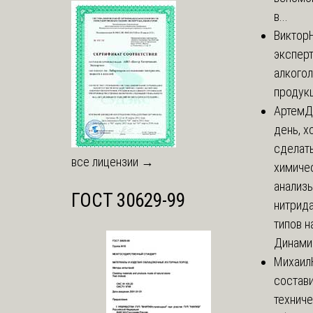
в...
Виктор
экспер
алкого
продук
Артем
Д
день, х
сделат
все лицензии →
химиче
анализ
ГОСТ 30629-99
нитрида
типов на
Динамич
Михаил
состави
технич