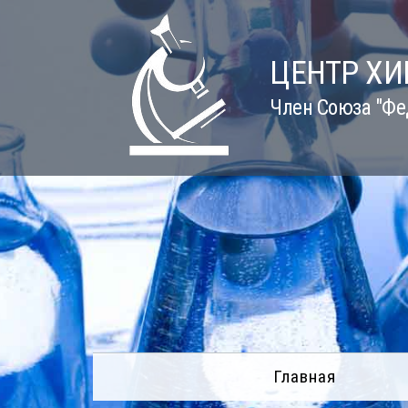
Skip
to
content
ЦЕНТР Х
Член Союза "Фе
Главная