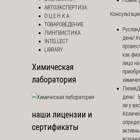
АВТОЭКСПЕРТИЗА
Консультация
О Ц Е Н К А
ТОВАРОВЕДЕНИЕ
Руслан
ЛИНГВИСТИКА
день! Х
INTELLECT
провест
LIBRARY
как фи
лицо н
Химическая
приобр
лаборатория
химичес
Лилия
Д
день! 
ли у ва
наши лицензии и
Количе
опреде
сертификаты
активны
вспомо