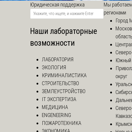
Юридическая поддержка
Мы работаем
регионами
Город 
Москов
Наши лабораторные
област
возможности
Центра
Северо
ЛАБОРАТОРИЯ
Южный 
ЭКОЛОГИЯ
Привол
КРИМИНАЛИСТИКА
округ
СТРОИТЕЛЬСТВО
Уральск
ЗЕМЛЕУСТРОЙСТВО
Сибирс
IT ЭКСПЕРТИЗА
Дальне
МЕДИЦИНА
Северо
ENGENEERING
Кавказ
ПОЖАРОТЕХНИКА
Крымск
ЭКОНОМИКА
Новые 