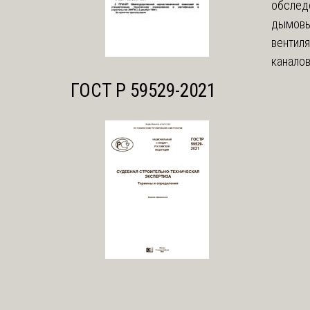
обслед
дымовы
вентил
каналов
ГОСТ Р 59529-2021