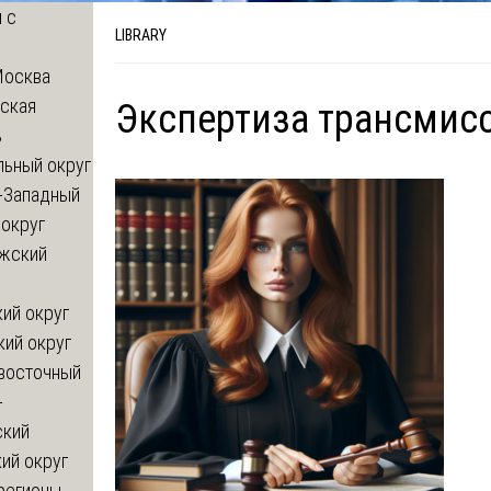
 с
LIBRARY
Москва
ская
Экспертиза трансмис
ь
льный округ
-Западный
округ
жский
ий округ
кий округ
восточный
-
ский
ий округ
регионы