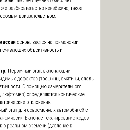
 в большинстве случаев позволяет
и же разбирательство неизбежно, такое
весомым доказательством.
миссии
основывается на применении
печивающих объективность и
тр.
Первичный этап, включающий
идимых дефектов (трещины, вмятины, следы
метичности. С помощью измерительного
р, люфтомер) определяются критические
метрические отклонения.
ный этап для современных автомобилей с
рансмиссии. Включает сканирование кодов
ов в реальном времени (давление в