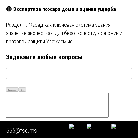
🔴 Экспертиза пожара дома и оценки ущерба
Раздел 1: Фасад как ключевая система здания:
значение экспертизы для безопасности, экономии и
правовой защиты Уважаемые …
Задавайте любые вопросы
Визуально
Код
555@fse.ms
Ваш Email*