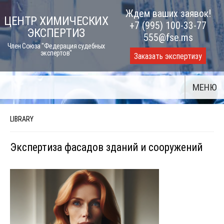
Skip
Ждем ваших заявок!
ЦЕНТР ХИМИЧЕСКИХ
to
+7 (995) 100-33-77
ЭКСПЕРТИЗ
content
555@fse.ms
Член Союза "Федерация судебных
экспертов"
Заказать экспертизу
МЕНЮ
LIBRARY
Экспертиза фасадов зданий и сооружений