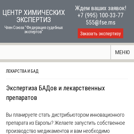
Skip
Ждем ваших заявок!
ЦЕНТР ХИМИЧЕСКИХ
to
+7 (995) 100-33-77
ЭКСПЕРТИЗ
content
555@fse.ms
Член Союза "Федерация судебных
экспертов"
Заказать экспертизу
МЕНЮ
ЛЕКАРСТВА И БАД
Экспертиза БАДов и лекарственных
препаратов
Вы планируете стать дистрибьютором инновационного
препарата из Европы? Желаете запустить собственное
производство медикаментов и вам необходимо