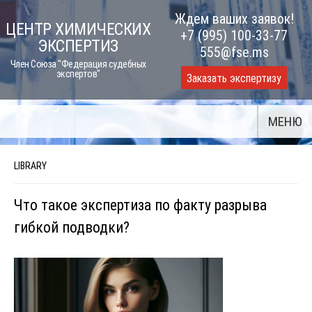
Skip
Ждем ваших заявок!
ЦЕНТР ХИМИЧЕСКИХ
to
+7 (995) 100-33-77
ЭКСПЕРТИЗ
content
555@fse.ms
Член Союза "Федерация судебных
экспертов"
Заказать экспертизу
МЕНЮ
LIBRARY
Что такое экспертиза по факту разрыва
гибкой подводки?