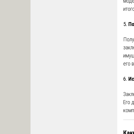
моде
итог
5.
По
Полу
закл
имущ
его 
6.
Ис
Закл
Его 
комп
Как