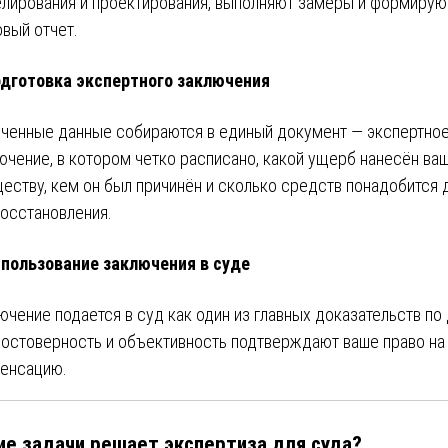
лирования и проектирования, выполняют замеры и формирую
овый отчет.
дготовка экспертного заключения
ченные данные собираются в единый документ — экспертно
ючение, в котором четко расписано, какой ущерб нанесён ва
еству, кем он был причинён и сколько средств понадобится 
восстановления.
пользование заключения в суде
ючение подается в суд как один из главных доказательств по 
достоверность и объективность подтверждают ваше право на
енсацию.
ие задачи решает экспертиза для суда?