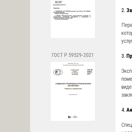
2.
За
Пере
кото
услу
ГОСТ Р 59529-2021
3.
Пр
Эксп
поме
виде
закл
4.
Ан
Спец