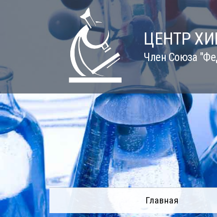
Skip
to
content
ЦЕНТР Х
Член Союза "Фе
Главная