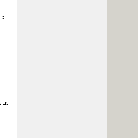
.
го
х
выше