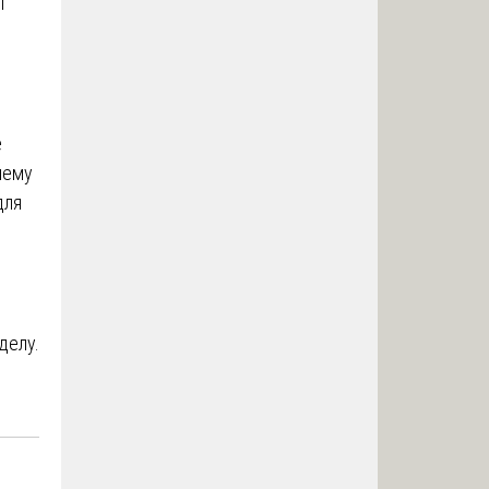
т
е
шему
для
делу.