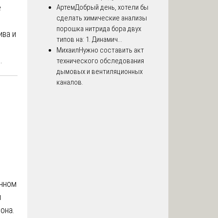
е
Артем
Добрый день, хотели бы
сделать химические анализы
порошка нитрида бора двух
ива и
типов на: 1. Динамич...
Михаил
Нужно составить акт
.
технического обследования
дымовых и вентиляционных
каналов.
анном
м
она.