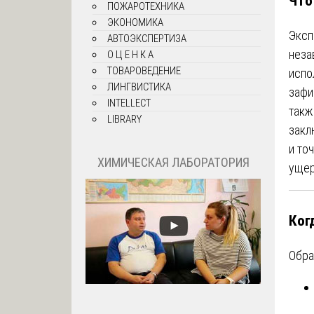
Что
ПОЖАРОТЕХНИКА
ЭКОНОМИКА
Эксп
АВТОЭКСПЕРТИЗА
неза
О Ц Е Н К А
ТОВАРОВЕДЕНИЕ
испо
ЛИНГВИСТИКА
зафи
INTELLECT
такж
LIBRARY
закл
и то
ХИМИЧЕСКАЯ ЛАБОРАТОРИЯ
ущер
Ког
Обра