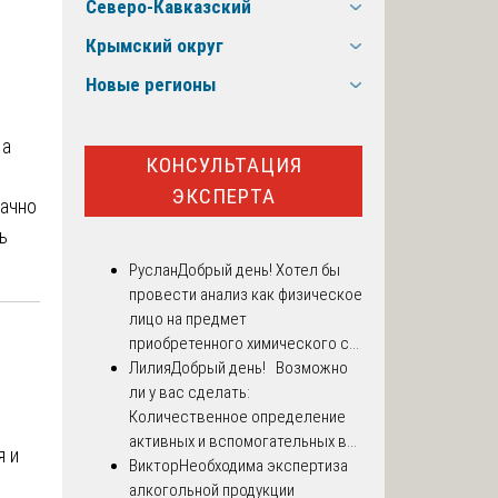
Северо-Кавказский
Крымский округ
Новые регионы
 а
КОНСУЛЬТАЦИЯ
ЭКСПЕРТА
начно
ь
Руслан
Добрый день! Хотел бы
провести анализ как физическое
лицо на предмет
приобретенного химического с...
Лилия
Добрый день! Возможно
ли у вас сделать:
Количественное определение
активных и вспомогательных в...
я и
Виктор
Необходима экспертиза
алкогольной продукции