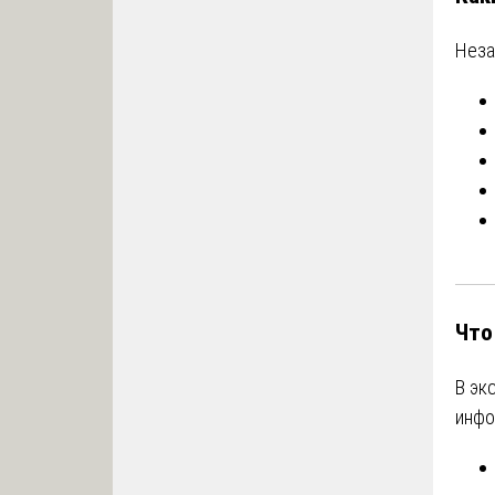
Неза
Что
В эк
инфо