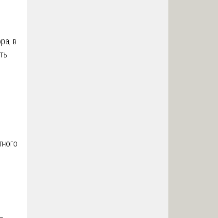
ра, в
ть
тного