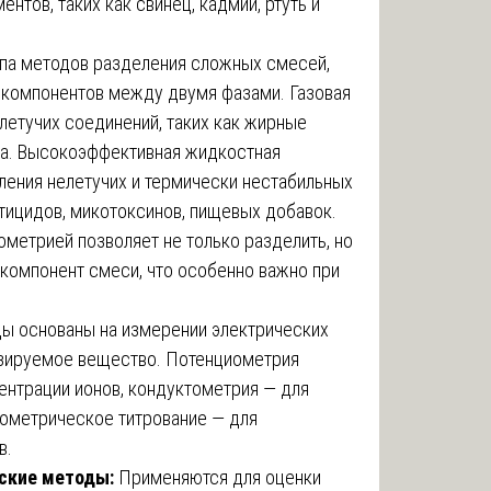
тов, таких как свинец, кадмий, ртуть и
па методов разделения сложных смесей,
 компонентов между двумя фазами. Газовая
летучих соединений, таких как жирные
ва. Высокоэффективная жидкостная
ления нелетучих и термически нестабильных
стицидов, микотоксинов, пищевых добавок.
метрией позволяет не только разделить, но
компонент смеси, что особенно важно при
ы основаны на измерении электрических
зируемое вещество. Потенциометрия
ентрации ионов, кондуктометрия — для
ометрическое титрование — для
в.
еские методы:
Применяются для оценки