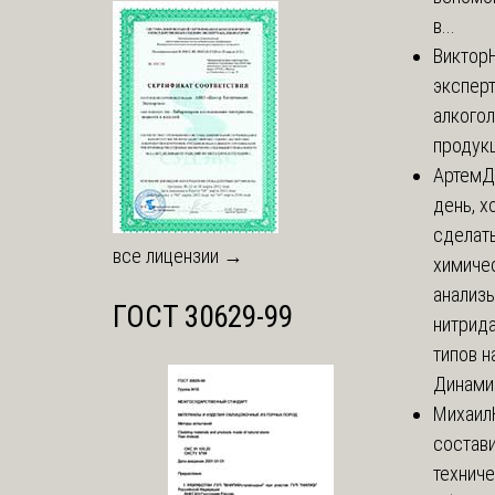
в...
Виктор
экспер
алкого
продук
Артем
Д
день, х
сделат
все лицензии →
химиче
анализ
ГОСТ 30629-99
нитрида
типов на
Динамич
Михаил
состави
технич