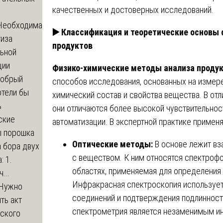
качественных и достоверных исследований.
Необходима
▶️
Классификация и теоретические основы 
тиза
продуктов
льной
ции
Физико-химические методы анализа проду
обрый
способов исследования, основанных на измер
отели бы
химический состав и свойства вещества. В от
ь
они отличаются более высокой чувствительно
ские
автоматизации. В экспертной практике приме
ы порошка
Оптические методы:
В основе лежит вз
 бора двух
с веществом. К ним относятся спектроф
: 1.
областях, применяемая для определения 
...
Инфракрасная спектроскопия использует
Нужно
соединений и подтверждения подлинност
ть акт
спектрометрия является незаменимым и
еского