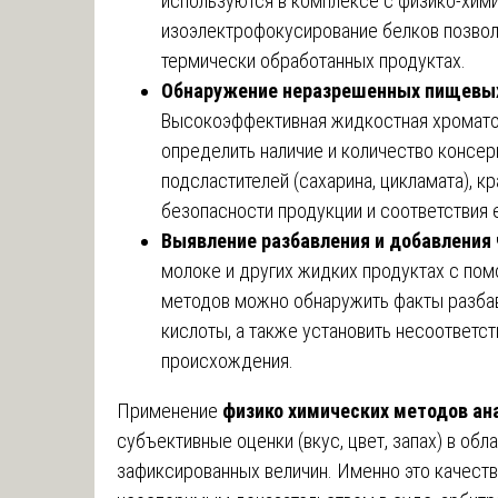
используются в комплексе с физико-хими
изоэлектрофокусирование белков позвол
термически обработанных продуктах.
Обнаружение неразрешенных пищевых 
Высокоэффективная жидкостная хромато
определить наличие и количество консерв
подсластителей (сахарина, цикламата), к
безопасности продукции и соответствия 
Выявление разбавления и добавления
молоке и других жидких продуктах с по
методов можно обнаружить факты разбав
кислоты, а также установить несоответст
происхождения.
Применение
физико химических методов ан
субъективные оценки (вкус, цвет, запах) в обл
зафиксированных величин. Именно это качеств