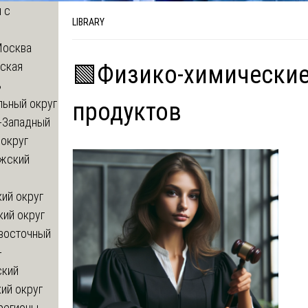
 с
LIBRARY
Москва
ская
🟩Физико-химические
ь
льный округ
продуктов
-Западный
округ
жский
ий округ
кий округ
восточный
-
ский
ий округ
регионы