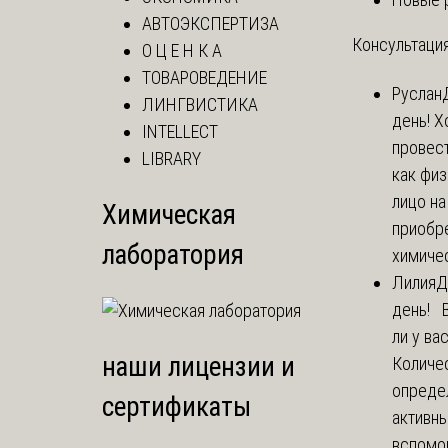
АВТОЭКСПЕРТИЗА
Консультация
О Ц Е Н К А
ТОВАРОВЕДЕНИЕ
Руслан
ЛИНГВИСТИКА
день! Х
INTELLECT
провест
LIBRARY
как фи
лицо н
Химическая
приобр
лаборатория
химичес
Лилия
Д
день! 
ли у ва
наши лицензии и
Количе
опреде
сертификаты
активны
вспомо