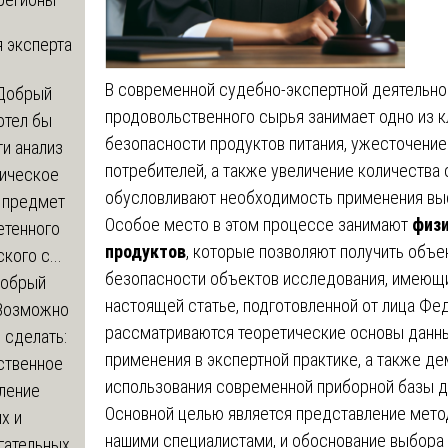
 эксперта
В современной судебно-экспертной деятельно
Добрый
продовольственного сырья занимает одно из к
отел бы
безопасности продуктов питания, ужесточение
и анализ
потребителей, а также увеличение количеств
зическое
обусловливают необходимость применения вы
а предмет
Особое место в этом процессе занимают
физи
етенного
продуктов
, которые позволяют получить объе
кого с...
безопасности объектов исследования, имеющи
обрый
настоящей статье, подготовленной от лица Фе
Возможно
рассматриваются теоретические основы данны
с сделать:
применения в экспертной практике, а также 
ственное
использования современной приборной базы д
ление
Основной целью является представление мето
х и
нашими специалистами, и обоснование выбора
гательных