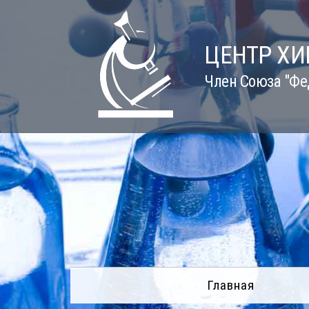
Skip
to
content
ЦЕНТР Х
Член Союза "Фе
Главная