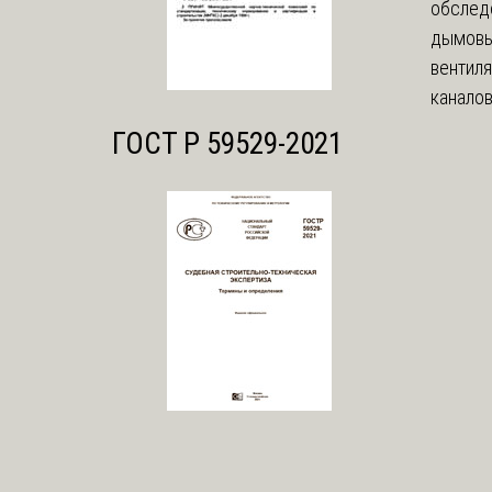
обслед
дымовы
вентил
каналов
ГОСТ Р 59529-2021