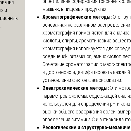
определения содержания токсичных элемен
ования
мышьяк, в пищевых продуктах.
х и
Хроматографические методы:
Это груп
яционных
основанная на различном распределении
.
хроматография применяется для анализа 
кислоты, спирты, ароматические вещест
хроматография используется для опреде
соединений: витаминов, аминокислот, пе
Сочетание хроматографии с масс-спектро
и достоверно идентифицировать каждый 
установлении фактов фальсификации.
Электрохимические методы:
Эти метод
параметров системы, содержащей анали
используется для определения pH и конц
оценки общего содержания солей, ампер
определения витамина С и антиоксиданто
Реологические и структурно-механич