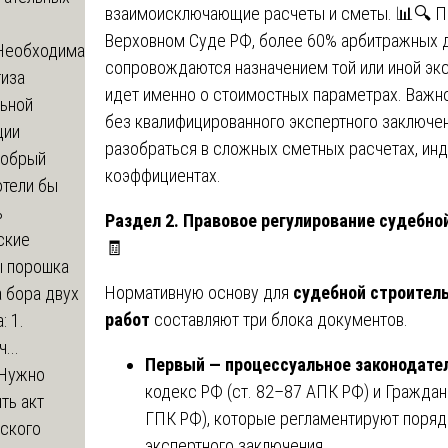
взаимоисключающие расчеты и сметы. 📊🔍 П
Верховном Суде РФ, более 60% арбитражных д
Необходима
сопровождаются назначением той или иной экс
тиза
идет именно о стоимостных параметрах. Важно
льной
без квалифицированного экспертного заключен
ции
разобраться в сложных сметных расчетах, инд
обрый
коэффициентах.
отели бы
ь
Раздел 2. Правовое регулирование судебно
ские
🧾
ы порошка
Нормативную основу для
судебной строител
 бора двух
работ
составляют три блока документов.
: 1.
...
Первый — процессуальное законодате
Нужно
кодекс РФ (ст. 82–87 АПК РФ) и Граждан
ть акт
ГПК РФ), которые регламентируют порядо
еского
экспертного заключения