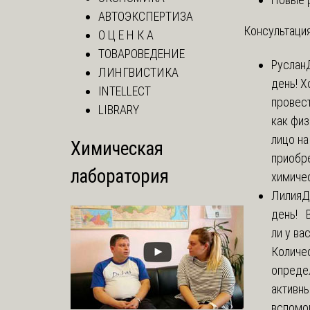
АВТОЭКСПЕРТИЗА
Консультация
О Ц Е Н К А
ТОВАРОВЕДЕНИЕ
Руслан
ЛИНГВИСТИКА
день! Х
INTELLECT
провест
LIBRARY
как фи
лицо н
Химическая
приобр
лаборатория
химичес
Лилия
Д
день! 
ли у ва
Количе
опреде
активны
вспомо