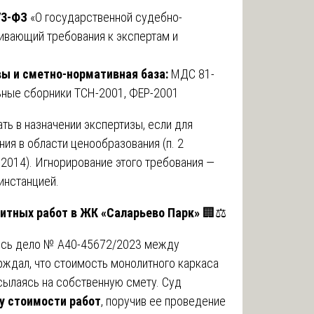
73-ФЗ
«О государственной судебно-
ливающий требования к экспертам и
вы и сметно-нормативная база:
МДС 81-
ьные сборники ТСН-2001, ФЕР-2001
ать в назначении экспертизы, если для
ия в области ценообразования (п. 2
2014). Игнорирование этого требования —
инстанцией.
литных работ в ЖК «Саларьево Парк»
🏢⚖️
ось дело № А40-45672/2023 между
рждал, что стоимость монолитного каркаса
ссылаясь на собственную смету. Суд
у стоимости работ
, поручив ее проведение