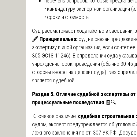
перечень вопросов, которые предлагаетс
• кандидатуру экспертной организации (и
• сроки и стоимость
Суд рассматривает ходатайство в заседании, 
🖋️
Принципиально:
суд не связан предложенн
экспертизу в иной организации, если сочтет 
305-ЭС18-11246). В определении суда указыва
учреждение, срок проведения (обычно 30-45 д
стороны вносят на депозит суда). Без определ
является судебной.
Раздел 5. Отличие судебной экспертизы от
процессуальные последствия
🧾🔍
Ключевое различие:
судебная строительная 
судом, эксперт предупреждается об уголовной
ложного заключения по ст. 307 УК РФ. Досуд