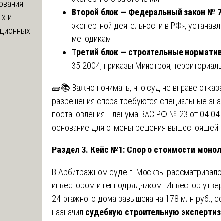
ования
Второй блок — Федеральный закон № 
х и
экспертной деятельности в РФ», устанав
яционных
методикам
.
Третий блок — строительные нормати
35.2004, приказы Минстроя, территориал
🧱📚 Важно понимать, что суд не вправе отказ
разрешения спора требуются специальные знан
постановления Пленума ВАС РФ № 23 от 04.04.
основание для отмены решения вышестоящей 
Раздел 3. Кейс №1: Спор о стоимости моно
В Арбитражном суде г. Москвы рассматривал
инвестором и генподрядчиком. Инвестор утве
24-этажного дома завышена на 178 млн руб., 
назначил
судебную строительную экспертиз