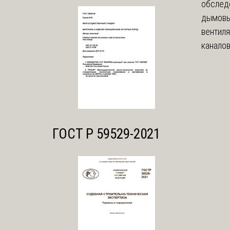
обслед
дымовы
вентил
каналов
ГОСТ Р 59529-2021