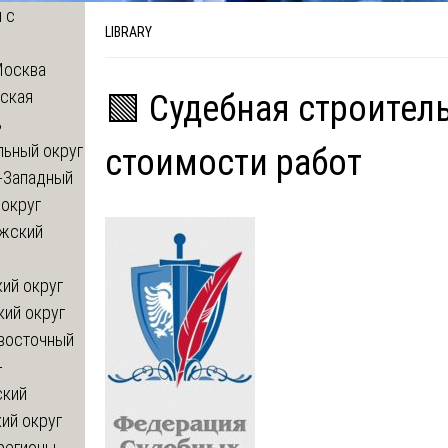
 с
LIBRARY
Москва
ская
🟩 Судебная строител
ь
льный округ
стоимости работ
-Западный
округ
жский
ий округ
кий округ
восточный
-
ский
ий округ
регионы