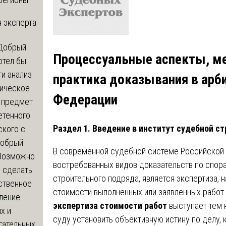
 эксперта
Добрый
Процессуальные аспекты, ме
отел бы
и анализ
практика доказывания в арб
зическое
Федерации
а предмет
етенного
Раздел 1. Введение в институт судебной с
кого с...
обрый
В современной судебной системе Российской
Возможно
востребованных видов доказательств по спор
с сделать:
строительного подряда, является экспертиза,
ственное
стоимости выполненных или заявленных работ
ление
экспертиза стоимости работ
выступает тем 
х и
суду установить объективную истину по делу,
гательных