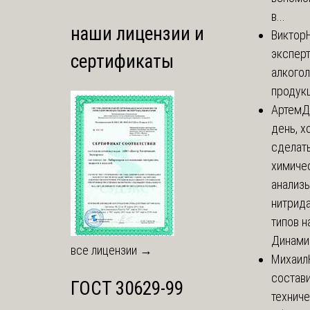
в...
наши лицензии и
Виктор
экспер
сертификаты
алкого
продук
Артем
Д
день, х
сделат
химиче
анализ
нитрида
типов на
Динамич
все лицензии →
Михаил
состави
ГОСТ 30629-99
технич