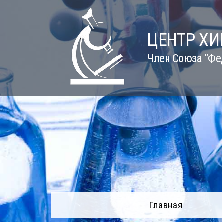
Skip
to
content
ЦЕНТР Х
Член Союза "Фе
Главная