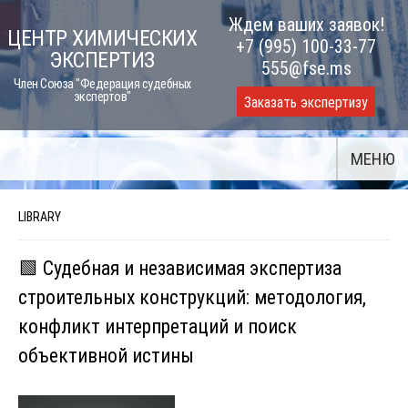
Skip
Ждем ваших заявок!
ЦЕНТР ХИМИЧЕСКИХ
to
+7 (995) 100-33-77
ЭКСПЕРТИЗ
content
555@fse.ms
Член Союза "Федерация судебных
экспертов"
Заказать экспертизу
МЕНЮ
LIBRARY
🟩 Судебная и независимая экспертиза
строительных конструкций: методология,
конфликт интерпретаций и поиск
объективной истины