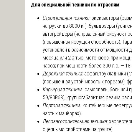
Для специальной техники по отраслям
:
Строительная техника
: экскаваторы (раз
нагрузки до 8000 кг), бульдозеры (усиленн
автогрейдеры (направленный рисунок про
(повышенная несущая способность). Гара
установлен в зависимости от мощности дв
месяца или 2,0 тыс. моточасов; при мощно
часов; при мощности более 300 л.с. — 18 
Дорожная техника
: асфальтоукладчики (
(повышенная устойчивость к порезам), ф
Карьерная техника
: самосвалы большой 
59/80R63), крупногабаритная резина ради
Портовая техника
: контейнерные перегру
частых манёврах).
Лесозаготовительная техника
: харвесте
сцепными свойствами на грунте).