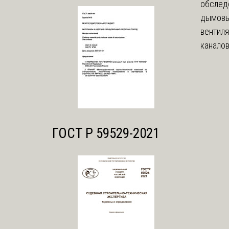
обслед
дымовы
вентил
каналов
ГОСТ Р 59529-2021