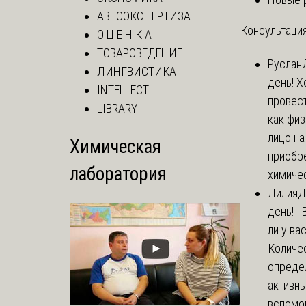
АВТОЭКСПЕРТИЗА
Консультация
О Ц Е Н К А
ТОВАРОВЕДЕНИЕ
Руслан
ЛИНГВИСТИКА
день! Х
INTELLECT
провест
LIBRARY
как фи
лицо н
Химическая
приобр
лаборатория
химичес
Лилия
Д
день! 
ли у ва
Количе
опреде
активны
вспомо