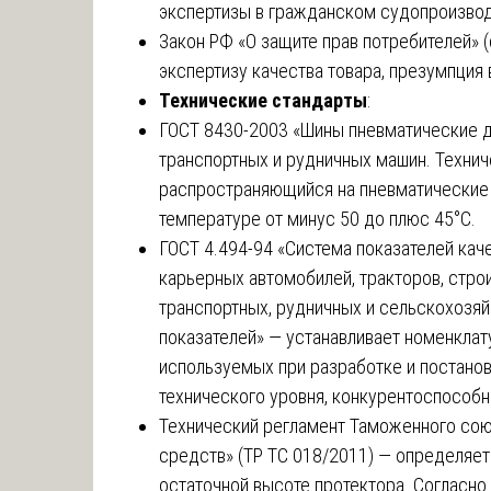
экспертизы в гражданском судопроизвод
Закон РФ «О защите прав потребителей» (с
экспертизу качества товара, презумпция 
Технические стандарты
:
ГОСТ 8430-2003 «Шины пневматические д
транспортных и рудничных машин. Технич
распространяющийся на пневматические 
температуре от минус 50 до плюс 45°С.
ГОСТ 4.494-94 «Система показателей ка
карьерных автомобилей, тракторов, стро
транспортных, рудничных и сельскохозя
показателей» — устанавливает номенклат
используемых при разработке и постанов
технического уровня, конкурентоспособн
Технический регламент Таможенного сою
средств» (ТР ТС 018/2011) — определяет
остаточной высоте протектора. Согласно п