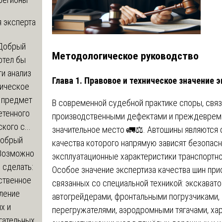
 эксперта
Добрый
Методологическое руководство
отел бы
и анализ
Глава 1. Правовое и техническое значение
зическое
а предмет
В современной судебной практике споры, связ
етенного
производственными дефектами и преждевреме
кого с...
значительное место 🚛⚖️. Автошины являются
обрый
качества которого напрямую зависят безопас
Возможно
эксплуатационные характеристики транспортно
с сделать:
Особое значение экспертиза качества шин при
ственное
связанных со специальной техникой: экскават
ление
автогрейдерами, фронтальными погрузчиками,
х и
перегружателями, аэродромными тягачами, ха
гательных