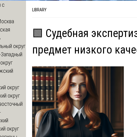
 с
LIBRARY
Москва
ская
🟩 Судебная эксперти
ь
льный округ
предмет низкого каче
-Западный
округ
жский
ий округ
кий округ
восточный
-
ский
ий округ
регионы