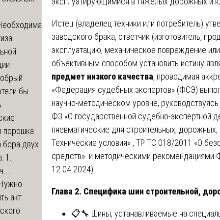
эксплуатирующимися в тяжёлых дорожных и к
Истец (владелец техники или потребитель) утв
Необходима
заводского брака, ответчик (изготовитель, пр
тиза
эксплуатацию, механическое повреждение или
льной
объективным способом установить истину явл
ции
предмет низкого качества
, проводимая акк
обрый
«Федерация судебных экспертов» (ФСЭ) выпол
отели бы
научно-методическом уровне, руководствуясь
ь
ФЗ «О государственной судебно-экспертной д
ские
пневматические для строительных, дорожных,
ы порошка
Технические условия» , ТР ТС 018/2011 «О бе
 бора двух
средств» и методическими рекомендациями Ф
: 1.
12.04.2024).
...
Нужно
Глава 2. Специфика шин строительной, дор
ть акт
еского
📋🔧 Шины, устанавливаемые на специаль