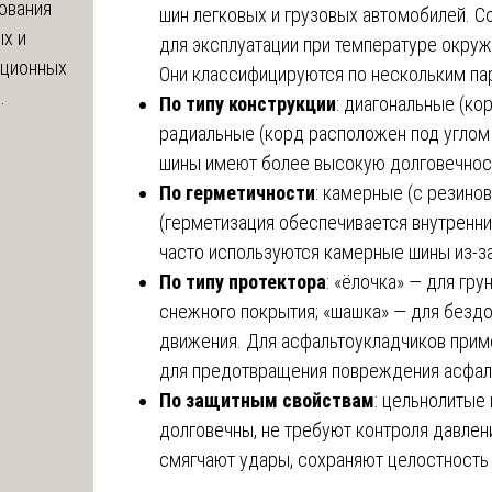
ования
шин легковых и грузовых автомобилей. С
х и
для эксплуатации при температуре окру
яционных
Они классифицируются по нескольким па
.
По типу конструкции
: диагональные (ко
радиальные (корд расположен под углом
шины имеют более высокую долговечност
По герметичности
: камерные (с резино
(герметизация обеспечивается внутренни
часто используются камерные шины из-з
По типу протектора
: «ёлочка» — для гру
снежного покрытия; «шашка» — для безд
движения. Для асфальтоукладчиков приме
для предотвращения повреждения асфал
По защитным свойствам
: цельнолитые
долговечны, не требуют контроля давлен
смягчают удары, сохраняют целостность 