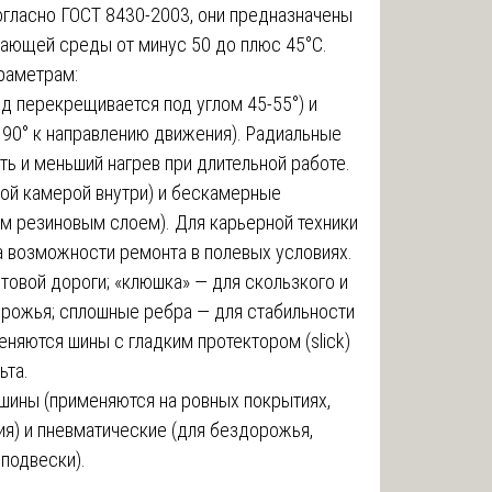
огласно ГОСТ 8430-2003, они предназначены
жающей среды от минус 50 до плюс 45°C.
раметрам:
рд перекрещивается под углом 45-55°) и
 90° к направлению движения). Радиальные
ь и меньший нагрев при длительной работе.
вой камерой внутри) и бескамерные
м резиновым слоем). Для карьерной техники
а возможности ремонта в полевых условиях.
нтовой дороги; «клюшка» — для скользкого и
орожья; сплошные ребра — для стабильности
няются шины с гладким протектором (slick)
ьта.
 шины (применяются на ровных покрытиях,
ия) и пневматические (для бездорожья,
подвески).