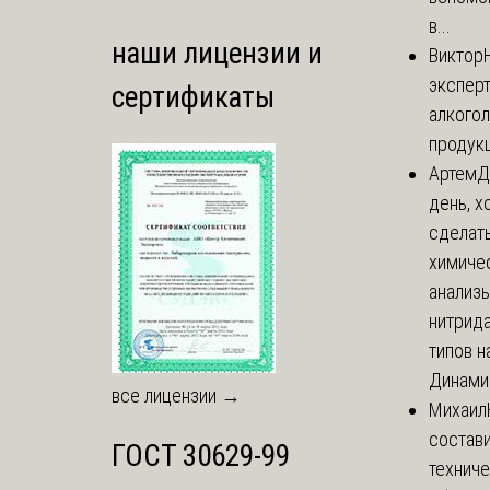
в...
наши лицензии и
Виктор
экспер
сертификаты
алкого
продук
Артем
Д
день, х
сделат
химиче
анализ
нитрида
типов на
Динамич
все лицензии →
Михаил
состави
ГОСТ 30629-99
технич