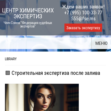
Skip
Ждем ваших заявок!
ЦЕНТР ХИМИЧЕСКИХ
to
+7 (995) 100-33-77
ЭКСПЕРТИЗ
content
555@fse.ms
Член Союза "Федерация судебных
экспертов"
Заказать экспертизу
МЕНЮ
LIBRARY
🟩 Строительная экспертиза после залива