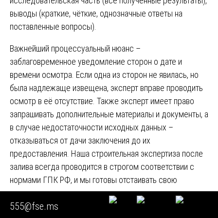
исследовательская часть (все полученные результаты),
выводы (краткие, чёткие, однозначные ответы на
поставленные вопросы).
Важнейший процессуальный нюанс –
заблаговременное уведомление сторон о дате и
времени осмотра. Если одна из сторон не явилась, но
была надлежаще извещена, эксперт вправе проводить
осмотр в её отсутствие. Также эксперт имеет право
запрашивать дополнительные материалы и документы, а
в случае недостаточности исходных данных –
отказываться от дачи заключения до их
предоставления. Наша строительная экспертиза после
залива всегда проводится в строгом соответствии с
нормами ГПК РФ, и мы готовы отстаивать свою
позицию в суде.
555@fse.ms
Глава 14. Кейс №4: Определение виновного