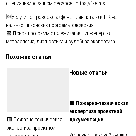
специализированном ресурсе:
https://fse.ms
Навигация
🆘Услуги по проверке айфона, планшета или ПК на
наличие шпионских программ слежения
по
🟩 Поиск программ отслеживания: инженерная
записям
методология, диагностика и судебная экспертиза
Похожие статьи
Новые статьи
🟥 Пожарно-техническая
экспертиза проектной
документации
🟥 Пожарно-техническая
экспертиза проектной
Уголовно-правовой анализ,
документации