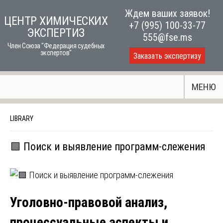
Skip
Ждем ваших заявок!
ЦЕНТР ХИМИЧЕСКИХ
to
+7 (995) 100-33-77
ЭКСПЕРТИЗ
content
555@fse.ms
Член Союза "Федерация судебных
экспертов"
Заказать экспертизу
МЕНЮ
LIBRARY
🟩 Поиск и выявление программ-слежения
Уголовно-правовой анализ,
процессуальные аспекты и