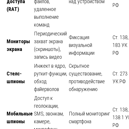
доступа
файлов,
над устройством
РФ
(RAT)
удаленное
выполнение
команд
Периодический
Фиксация
Ст. 138,
Мониторы
захват экрана
визуальной
183 УК
экрана
(скриншоты),
информации
РФ
запись видео
Инжект в ядро,
Скрытное
Стелс-
руткит-функции,
существование,
Ст. 273
шпионы
обход
противодействие
УК РФ
файерволов
обнаружению
Доступ к
геолокации,
Ст. 138,
Мобильные
SMS, звонкам,
Полный мониторинг
138.1 У
шпионы
камере,
смартфона
РФ