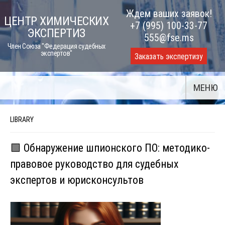
Skip
Ждем ваших заявок!
ЦЕНТР ХИМИЧЕСКИХ
to
+7 (995) 100-33-77
ЭКСПЕРТИЗ
content
555@fse.ms
Член Союза "Федерация судебных
экспертов"
Заказать экспертизу
МЕНЮ
LIBRARY
🟩 Обнаружение шпионского ПО: методико-
правовое руководство для судебных
экспертов и юрисконсультов