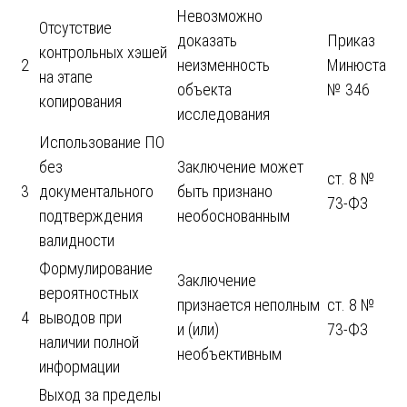
Невозможно
Отсутствие
доказать
Приказ
контрольных хэшей
2
неизменность
Минюста
на этапе
объекта
№ 346
копирования
исследования
Использование ПО
без
Заключение может
ст. 8 №
3
документального
быть признано
73-ФЗ
подтверждения
необоснованным
валидности
Формулирование
Заключение
вероятностных
признается неполным
ст. 8 №
4
выводов при
и (или)
73-ФЗ
наличии полной
необъективным
информации
Выход за пределы