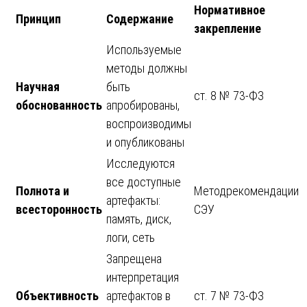
Нормативное
Принцип
Содержание
закрепление
Используемые
методы должны
Научная
быть
ст. 8 № 73-ФЗ
обоснованность
апробированы,
воспроизводимы
и опубликованы
Исследуются
все доступные
Полнота и
Методрекомендации
артефакты:
всесторонность
СЭУ
память, диск,
логи, сеть
Запрещена
интерпретация
Объективность
артефактов в
ст. 7 № 73-ФЗ