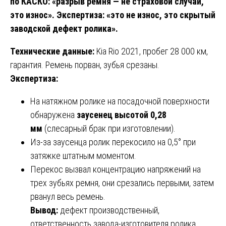
по КАСКО: «разрыв ремня — не страховой случай,
это износ». Экспертиза: «это не износ, это скрытый
заводской дефект ролика».
Технические данные:
Kia Rio 2021, пробег 28 000 км,
гарантия. Ремень порван, зубья срезаны.
Экспертиза:
На натяжном ролике на посадочной поверхности
обнаружена
заусенец высотой 0,28
мм
(слесарный брак при изготовлении).
Из-за заусенца ролик перекосило на 0,5° при
затяжке штатным моментом.
Перекос вызвал концентрацию напряжений на
трех зубьях ремня, они срезались первыми, затем
рванул весь ремень.
Вывод:
дефект производственный,
ответственность завода-изготовителя ролика