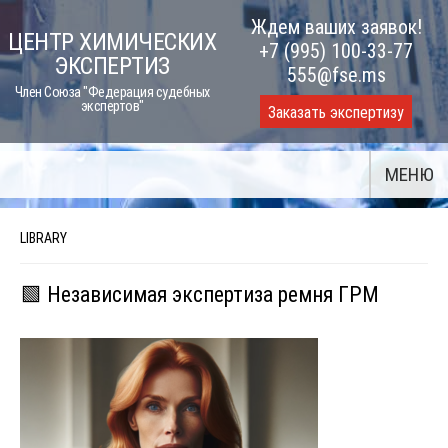
Skip
Ждем ваших заявок!
ЦЕНТР ХИМИЧЕСКИХ
to
+7 (995) 100-33-77
ЭКСПЕРТИЗ
content
555@fse.ms
Член Союза "Федерация судебных
экспертов"
Заказать экспертизу
МЕНЮ
LIBRARY
🟩 Независимая экспертиза ремня ГРМ