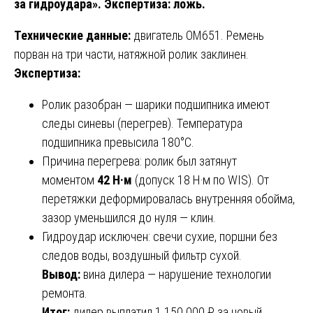
за гидроудара». Экспертиза: ложь.
Технические данные:
двигатель OM651. Ремень
порван на три части, натяжной ролик заклинен.
Экспертиза:
Ролик разобран — шарики подшипника имеют
следы синевы (перегрев). Температура
подшипника превысила 180°C.
Причина перегрева: ролик был затянут
моментом
42 Н·м
(допуск 18 Н·м по WIS). От
перетяжки деформировалась внутренняя обойма,
зазор уменьшился до нуля — клин.
Гидроудар исключен: свечи сухие, поршни без
следов воды, воздушный фильтр сухой.
Вывод:
вина дилера — нарушение технологии
ремонта.
Итог:
дилер выплатил 1 150 000 ₽ за новый