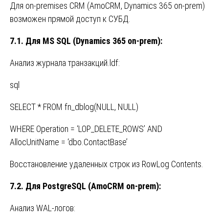
Для on-premises CRM (AmoCRM, Dynamics 365 on-prem)
возможен прямой доступ к СУБД.
7.1.
Для
MS SQL (Dynamics 365 on-prem):
Анализ журнала транзакций.ldf:
sql
SELECT * FROM fn_dblog(NULL, NULL)
WHERE Operation = ‘LOP_DELETE_ROWS’ AND
AllocUnitName = ‘dbo.ContactBase’
Восстановление удаленных строк из RowLog Contents.
7.2.
Для
PostgreSQL (AmoCRM on-prem):
Анализ WAL-логов: