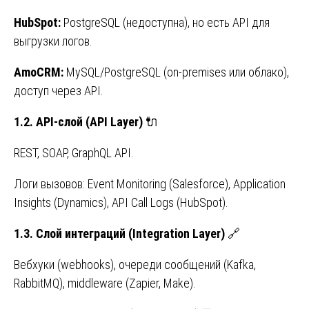
HubSpot:
PostgreSQL (недоступна), но есть API для
выгрузки логов.
AmoCRM:
MySQL/PostgreSQL (on-premises или облако),
доступ через API.
1.2. API-
слой
(API Layer)
🔌
REST, SOAP, GraphQL API.
Логи вызовов: Event Monitoring (Salesforce), Application
Insights (Dynamics), API Call Logs (HubSpot).
1.3.
Слой
интеграций
(Integration Layer)
🔗
Вебхуки (webhooks), очереди сообщений (Kafka,
RabbitMQ), middleware (Zapier, Make).