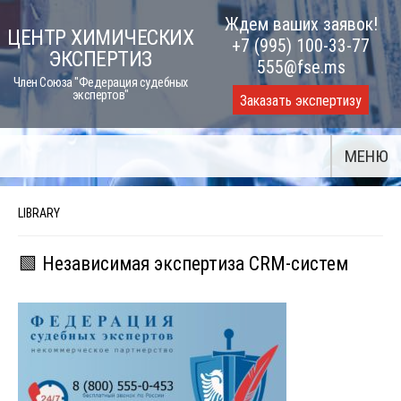
Skip
Ждем ваших заявок!
ЦЕНТР ХИМИЧЕСКИХ
to
+7 (995) 100-33-77
ЭКСПЕРТИЗ
content
555@fse.ms
Член Союза "Федерация судебных
экспертов"
Заказать экспертизу
МЕНЮ
LIBRARY
🟩 Независимая экспертиза CRM-систем