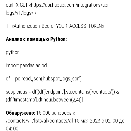
curl -X GET «https://api.hubapi.com/integrations/api-
logs/v1/logs» \
-H «Authorization: Bearer YOUR_ACCESS_TOKEN»
Анализ
с
помощью
Python:
python
import pandas as pd
df = pd.read_json(‘hubspot_logs.json’)
suspicious = df[(df[‘endpoint’].str.contains(‘/contacts’)) &
(df[‘timestamp’].dt.hour.between(2,4))]
Обнаружено
:
15 000 запросов к
/contacts/v1/lists/all/contacts/all 15 мая 2023 с 02: 00 до
04: 00.