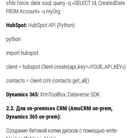
sfdx force: data: soql: query -q «SELECT Id, CreatedDate
FROM Account» -u myOrg
HubSpot:
HubSpot API (Python):
python
import hubspot
client = hubspot.Client.create(api_key=»YOUR_API_KEY»)
contacts = client.crm.contacts.get_all()
Dynamics 365:
XrmToolBox, Dataverse SDK.
2.2.
Для
on-premises CRM (AmoCRM on-prem,
Dynamics 365 on-prem):
Создание битовой копии дисков с помощью write-