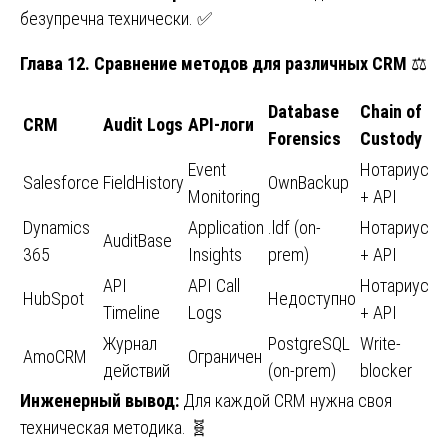
безупречна технически. ✅
Глава 12. Сравнение методов для различных CRM
⚖️
Database
Chain of
CRM
Audit Logs
API-логи
Forensics
Custody
Event
Нотариус
Salesforce
FieldHistory
OwnBackup
Monitoring
+ API
Dynamics
Application
.ldf (on-
Нотариус
AuditBase
365
Insights
prem)
+ API
API
API Call
Нотариус
HubSpot
Недоступно
Timeline
Logs
+ API
Журнал
PostgreSQL
Write-
AmoCRM
Ограничен
действий
(on-prem)
blocker
Инженерный вывод:
Для каждой CRM нужна своя
техническая методика. 🧬