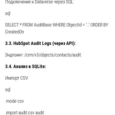
Подключение к Dataverse через SQL:
sql
SELECT * FROM AuditBase WHERE ObjectId = ‘…’ ORDER BY
CreatedOn
3.3. HubSpot Audit Logs (
через
API):
Эндпоинт: /crm/v3/objects/contacts/audit.
3.4. Анализ в SQLite:
Импорт CSV:
sql
.mode csv
.import audit.csv audit