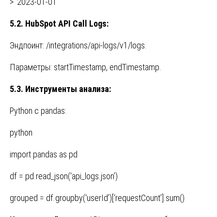
> ‘2023-01-01’
5.2. HubSpot API Call Logs:
Эндпоинт: /integrations/api-logs/v1/logs.
Параметры: startTimestamp, endTimestamp.
5.3.
Инструменты
анализа
:
Python с pandas:
python
import pandas as pd
df = pd.read_json(‘api_logs.json’)
grouped = df.groupby(‘userId’)[‘requestCount’].sum()