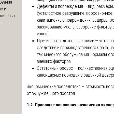
ования
Дефекты и повреждения — вид, размеры,
х и
(усталостное разрушение, коррозионное 
яционных
кавитационные повреждения, задиры, тре
.
закоксование масла, засорение фильтру
узлов).
Причинно-следственные связи — установл
следствием производственного брака, на
технического обслуживания, нормального
внешних факторов.
Остаточный ресурс — количественная оце
календарных периодах с заданной довер
Экономические последствия — стоимость восс
от вынужденного простоя.
1.2. Правовые основания назначения экспе