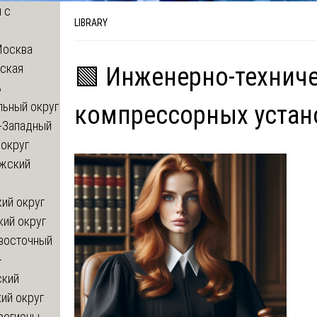
 с
LIBRARY
Москва
ская
🟩 Инженерно-техниче
ь
льный округ
компрессорных устан
-Западный
округ
жский
ий округ
кий округ
восточный
-
ский
ий округ
регионы