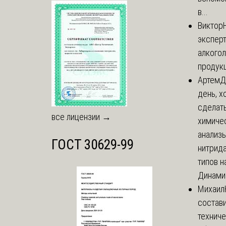
в...
Виктор
экспер
алкого
продук
Артем
Д
день, х
сделат
все лицензии →
химиче
анализ
ГОСТ 30629-99
нитрида
типов на
Динамич
Михаил
состави
технич