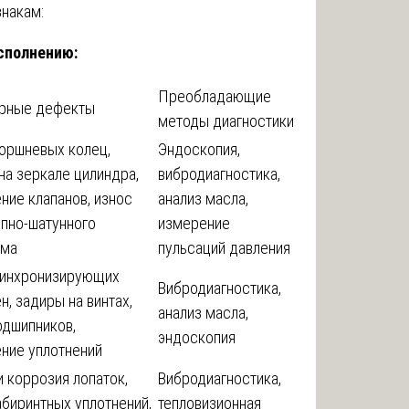
накам:
сполнению:
Преобладающие
ерные дефекты
методы диагностики
оршневых колец,
Эндоскопия,
на зеркале цилиндра,
вибродиагностика,
ние клапанов, износ
анализ масла,
пно-шатунного
измерение
зма
пульсаций давления
синхронизирующих
Вибродиагностика,
н, задиры на винтах,
анализ масла,
одшипников,
эндоскопия
ние уплотнений
и коррозия лопаток,
Вибродиагностика,
абиринтных уплотнений,
тепловизионная