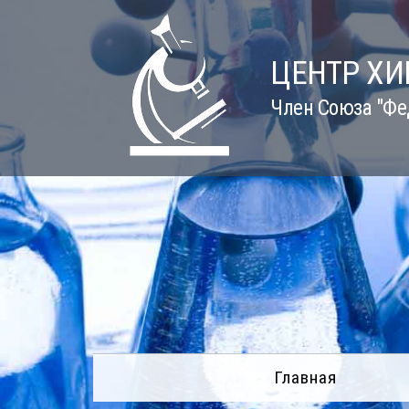
Skip
to
content
ЦЕНТР Х
Член Союза "Фе
Главная