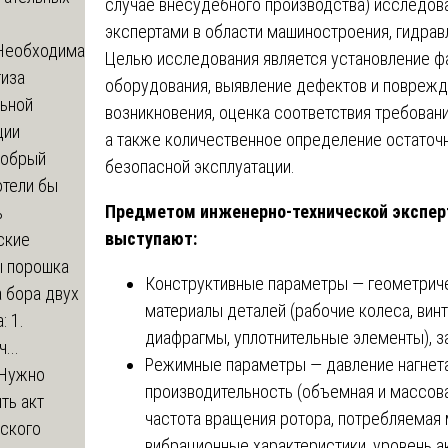
случае внесудебного производства) исследов
экспертами в области машиностроения, гидрав
Необходима
Целью исследования является установление ф
тиза
оборудования, выявление дефектов и поврежд
льной
возникновения, оценка соответствия требован
ции
а также количественное определение остаточ
обрый
безопасной эксплуатации.
отели бы
Предметом инженерно-технической экспер
ь
выступают:
ские
ы порошка
Конструктивные параметры — геометриче
 бора двух
материалы деталей (рабочие колеса, винт
: 1.
диафрагмы, уплотнительные элементы), з
...
Режимные параметры — давление нагнета
Нужно
производительность (объемная и массовая
ть акт
частота вращения ротора, потребляемая 
еского
вибрационные характеристики, уровень а