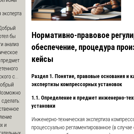
 эксперта
Добрый
Нормативно-правовое регули
отел бы
и анализ
обеспечение, процедура прои
зическое
кейсы
а предмет
етенного
Раздел 1. Понятие, правовые основания и 
кого с...
экспертизы компрессорных установок
обрый
Возможно
1.1. Определение и предмет инженерно-те
с сделать:
установки
ственное
ление
Инженерно-техническая экспертиза компрессо
х и
процессуально регламентированное (в случае 
гательных