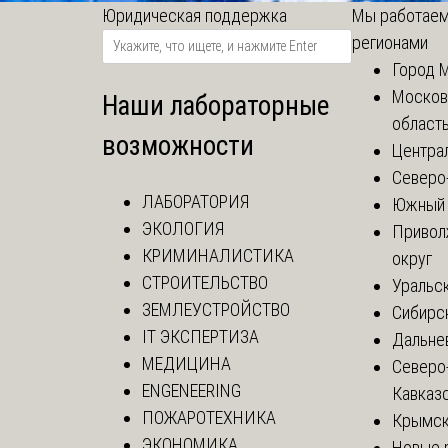
Юридическая поддержка
Мы работаем
регионами
Город 
Москов
Наши лабораторные
област
возможности
Центра
Северо
ЛАБОРАТОРИЯ
Южный 
ЭКОЛОГИЯ
Привол
КРИМИНАЛИСТИКА
округ
СТРОИТЕЛЬСТВО
Уральск
ЗЕМЛЕУСТРОЙСТВО
Сибирс
IT ЭКСПЕРТИЗА
Дальне
МЕДИЦИНА
Северо
ENGENEERING
Кавказ
ПОЖАРОТЕХНИКА
Крымск
ЭКОНОМИКА
Новые 