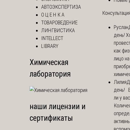
АВТОЭКСПЕРТИЗА
Консультация
О Ц Е Н К А
ТОВАРОВЕДЕНИЕ
Руслан
ЛИНГВИСТИКА
день! Х
INTELLECT
провест
LIBRARY
как фи
лицо н
Химическая
приобр
лаборатория
химичес
Лилия
Д
день! 
ли у ва
наши лицензии и
Количе
опреде
сертификаты
активны
вспомо