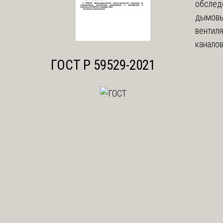
обслед
дымовы
вентил
каналов
ГОСТ Р 59529-2021