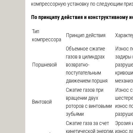
компрессорную установку по следующим приз
По принципу действия и конструктивному и
Тип
Принцип действия
Характ
компрессора
Объемное сжатие
Износ п
газов в цилиндрах
задиры 
Поршневой
возвратно-
разруше
поступательным
кривоши
движением поршня
механи
Сжатие газов при
Износ 
вращении двух
шестере
Винтовой
роторов с винтовыми
износ п
зубьями
разруше
Сжатие газа за счет
Эрозия 
кинетической энергии,
износ л