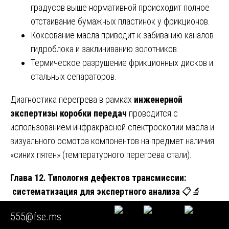
градусов выше нормативной происходит полное
отстаивание бумажных пластинок у фрикционов.
Коксование масла приводит к забиванию каналов
гидроблока и заклиниванию золотников.
Термическое разрушение фрикционных дисков и
стальных сепараторов.
Диагностика перегрева в рамках
инженерной
экспертизы коробки передач
проводится с
использованием инфракрасной спектроскопии масла и
визуального осмотра компонентов на предмет наличия
«синих пятен» (температурного перегрева стали).
Глава 12. Типология дефектов трансмиссии:
систематизация для экспертного анализа
📋🔬
В рамках
инженерной экспертизы коробки
555@fse.ms
передач
все выявляемые дефекты классифицируются