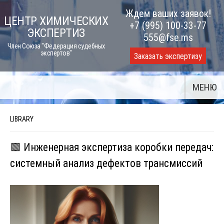
Skip
Ждем ваших заявок!
ЦЕНТР ХИМИЧЕСКИХ
to
+7 (995) 100-33-77
ЭКСПЕРТИЗ
content
555@fse.ms
Член Союза "Федерация судебных
экспертов"
Заказать экспертизу
МЕНЮ
LIBRARY
🟩 Инженерная экспертиза коробки передач:
системный анализ дефектов трансмиссий