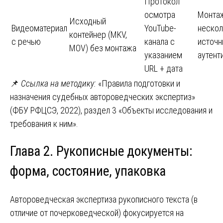
Протокол
осмотра
Монта
Исходный
Видеоматериал
YouTube-
нескол
контейнер (MKV,
с речью
канала с
источн
MOV) без монтажа
указанием
аутент
URL + дата
📌
Ссылка на методику:
«Правила подготовки и
назначения судебных автороведческих экспертиз»
(ФБУ РФЦСЭ, 2022), раздел 3 «Объекты исследования и
требования к ним».
Глава 2. Рукописные документы:
форма, состояние, упаковка
Автороведческая экспертиза рукописного текста (в
отличие от почерковедческой) фокусируется на