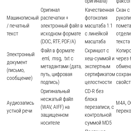
оригинала)
факсо
Оригинал
Качественная
Скан с
Машинописный
распечатки +
фотокопия
рукоп
/ печатный
электронный файл в
масштаба 1:1
помета
текст
исходном формате
с линейкой
отдел
(DOC, RTF, PDF/A)
масштаба
текста
Файл в формате
Скриншот с
Копир
Электронный
.eml, .msg, .txt с
хеш-суммой и
через 
документ
метадантами (дата,
экспертным
обмена
(письмо,
путь, цифровая
сертификатом
сохран
сообщение)
подпись)
целостности
свойст
Оригинальный
CD-R без
несжатый файл
блока
Аудиозапись
M4A, O
(WAV, AIFF) на
перезаписи, с
устной речи
перек
защищенном
контрольной
носителе
суммой MD5