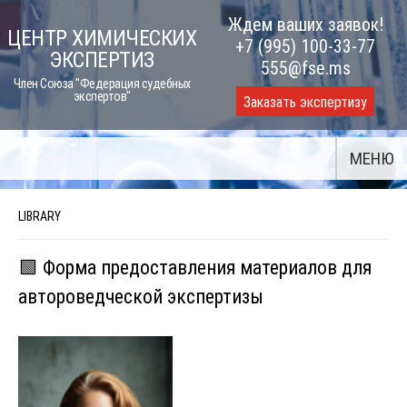
Skip
Ждем ваших заявок!
ЦЕНТР ХИМИЧЕСКИХ
to
+7 (995) 100-33-77
ЭКСПЕРТИЗ
content
555@fse.ms
Член Союза "Федерация судебных
экспертов"
Заказать экспертизу
МЕНЮ
LIBRARY
🟩 Форма предоставления материалов для
автороведческой экспертизы