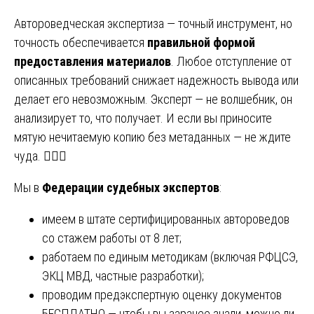
Автороведческая экспертиза — точный инструмент, но
точность обеспечивается
правильной формой
предоставления материалов
. Любое отступление от
описанных требований снижает надежность вывода или
делает его невозможным. Эксперт — не волшебник, он
анализирует то, что получает. И если вы приносите
мятую нечитаемую копию без метаданных — не ждите
чуда. 🧙‍♂️❌
Мы в
Федерации судебных экспертов
:
имеем в штате сертифицированных автороведов
со стажем работы от 8 лет;
работаем по единым методикам (включая РФЦСЭ,
ЭКЦ МВД, частные разработки);
проводим предэкспертную оценку документов
БЕСПЛАТНО — чтобы вы заранее знали, можно ли