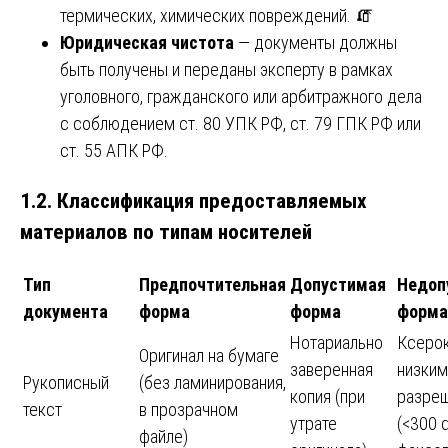
термических, химических повреждений. 🧯
Юридическая чистота
— документы должны
быть получены и переданы эксперту в рамках
уголовного, гражданского или арбитражного дела
с соблюдением ст. 80 УПК РФ, ст. 79 ГПК РФ или
ст. 55 АПК РФ.
1.2. Классификация предоставляемых
материалов по типам носителей
Тип
Предпочтительная
Допустимая
Недоп
документа
форма
форма
форма
Нотариально
Ксерок
Оригинал на бумаге
заверенная
низким
Рукописный
(без ламинирования,
копия (при
разре
текст
в прозрачном
утрате
(<300 d
файле)