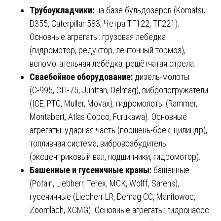
Трубоукладчики:
на базе бульдозеров (Komatsu
D355, Caterpillar 583, Четра ТГ122, ТГ221).
Основные агрегаты: грузовая лебёдка
(гидромотор, редуктор, ленточный тормоз),
вспомогательная лебёдка, решётчатая стрела.
Сваебойное оборудование:
дизель-молоты
(С-995, СП-75, Junttan, Delmag), вибропогружатели
(ICE, PTC, Muller, Movax), гидромолоты (Rammer,
Montabert, Atlas Copco, Furukawa). Основные
агрегаты: ударная часть (поршень-боёк, цилиндр),
топливная система, вибровозбудитель
(эксцентриковый вал, подшипники, гидромотор).
Башенные и гусеничные краны:
башенные
(Potain, Liebherr, Terex, МСК, Wolff, Sarens),
гусеничные (Liebherr LR, Demag CC, Manitowoc,
Zoomlach, XCMG). Основные агрегаты: гидронасос