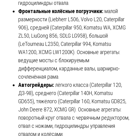
гидроцилиндры отвала.
Фронтальные колёсные погрузчики:
малой
размерности (Liebherr L506, Volvo L20, Caterpillar
906), средней (Caterpillar 950, Komatsu WA, XCMG
ZL50, LiuGong 856, SDLG LG958), большой
(LeTourneau L2350, Caterpillar 994, Komatsu
WA1200, XCMG LW1200K). Основные агрегаты:
ведущие мосты с блокируемым
дифференциалом, карданные валы, шарнирно-
сочленённая рама.
Автогрейдеры:
лёгкого класса (Caterpillar 120,
ДЗ-98), среднего (Caterpillar 140H, Komatsu
GD655), тяжёлого (Caterpillar 160, Komatsu GD825,
John Deere 872, XCMG GR). Основные агрегаты:
поворотный круг отвала с червячным редуктором,
отвал с ножами, гидроцилиндры управления
отвалом и колёсами.