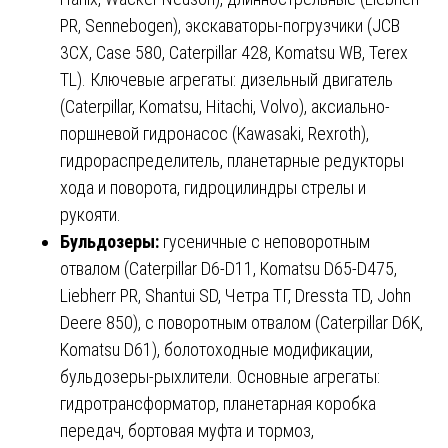
PR, Sennebogen), экскаваторы-погрузчики (JCB
3CX, Case 580, Caterpillar 428, Komatsu WB, Terex
TL). Ключевые агрегаты: дизельный двигатель
(Caterpillar, Komatsu, Hitachi, Volvo), аксиально-
поршневой гидронасос (Kawasaki, Rexroth),
гидрораспределитель, планетарные редукторы
хода и поворота, гидроцилиндры стрелы и
рукояти.
Бульдозеры:
гусеничные с неповоротным
отвалом (Caterpillar D6-D11, Komatsu D65-D475,
Liebherr PR, Shantui SD, Четра ТГ, Dressta TD, John
Deere 850), с поворотным отвалом (Caterpillar D6K,
Komatsu D61), болотоходные модификации,
бульдозеры-рыхлители. Основные агрегаты:
гидротрансформатор, планетарная коробка
передач, бортовая муфта и тормоз,