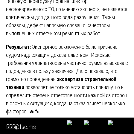
тепловую перегрузку поршня. Фактор
несвоевременного ТО, по мнению эксперта, не является
критическим для данного вида разрушения. Таким
образом, дефект напрямую связан с качеством
выполненных ответчиком ремонтных работ.
Результат:
Экспертное заключение было признано
судом надлежащим доказательством. Исковые
требования удовлетворены частично: сумма взыскана с
подрядчика в пользу заказчика. Дело показало, что
грамотно проведённая
экспертиза строительной
техники
позволяет не только установить причину, но и
определить степень ответственности каждой из сторон
в сложных ситуациях, когда на отказ влияет несколько
факторов. 🔥🔧
Глава 8. Кейс № 4. Экспертиза вибрационного катка:
555@fse.ms
кто виноват в разрушении рамы?