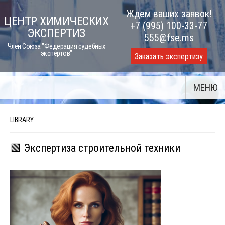
Skip
Ждем ваших заявок!
ЦЕНТР ХИМИЧЕСКИХ
to
+7 (995) 100-33-77
ЭКСПЕРТИЗ
content
555@fse.ms
Член Союза "Федерация судебных
экспертов"
Заказать экспертизу
МЕНЮ
LIBRARY
🟩 Экспертиза строительной техники