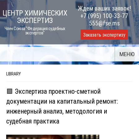
Skip
Ждем ваших заявок!
ЦЕНТР ХИМИЧЕСКИХ
to
+7 (995) 100-33-77
ЭКСПЕРТИЗ
content
555@fse.ms
Член Союза "Федерация судебных
экспертов"
Заказать экспертизу
МЕНЮ
LIBRARY
🟩 Экспертиза проектно-сметной
документации на капитальный ремонт:
инженерный анализ, методология и
судебная практика