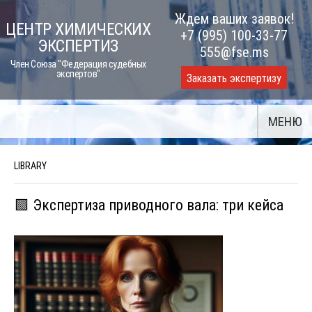
Skip
Ждем ваших заявок!
ЦЕНТР ХИМИЧЕСКИХ
to
+7 (995) 100-33-77
ЭКСПЕРТИЗ
content
555@fse.ms
Член Союза "Федерация судебных
экспертов"
Заказать экспертизу
МЕНЮ
LIBRARY
🟩 Экспертиза приводного вала: три кейса