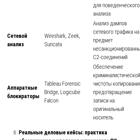
для поведенческого
анализа
Анализ дампов
сетевого трафика на
Сетевой
Wireshark, Zeek,
предмет
анализ
Suricata
несанкционированн
C2-соединений
Обеспечение
криминалистическо
Tableau Forensic
чистоты копирования
Аппаратные
Bridge, Logicube
предотвращение
блокираторы
Falcon
записи на
оригинальный
носитель
Реальные деловые кейсы: практика