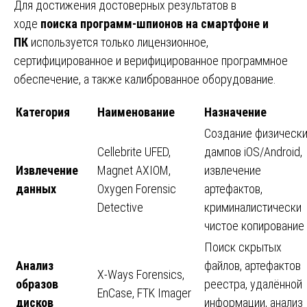
Для достижения достоверных результатов в
ходе
поиска программ-шпионов на смартфоне и
ПК
используется только лицензионное,
сертифицированное и верифицированное программное
обеспечение, а также калиброванное оборудование.
Категория
Наименование
Назначение
Создание физическ
Cellebrite UFED,
дампов iOS/Android,
Извлечение
Magnet AXIOM,
извлечение
данных
Oxygen Forensic
артефактов,
Detective
криминалистически
чистое копирование
Поиск скрытых
Анализ
файлов, артефактов
X-Ways Forensics,
образов
реестра, удалённой
EnCase, FTK Imager
дисков
информации, анализ