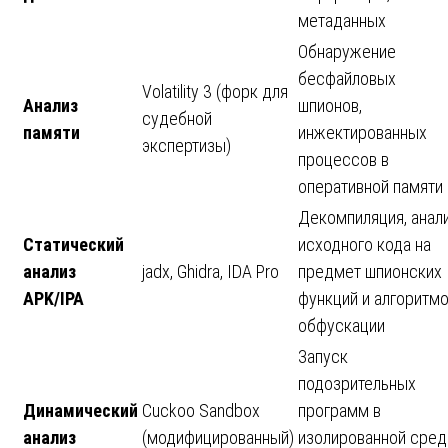
метаданных
Обнаружение
бесфайловых
Volatility 3 (форк для
Анализ
шпионов,
судебной
памяти
инжектированных
экспертизы)
процессов в
оперативной памяти
Декомпиляция, анал
Статический
исходного кода на
анализ
jadx, Ghidra, IDA Pro
предмет шпионских
APK/IPA
функций и алгоритм
обфускации
Запуск
подозрительных
Динамический
Cuckoo Sandbox
программ в
анализ
(модифицированный)
изолированной сред