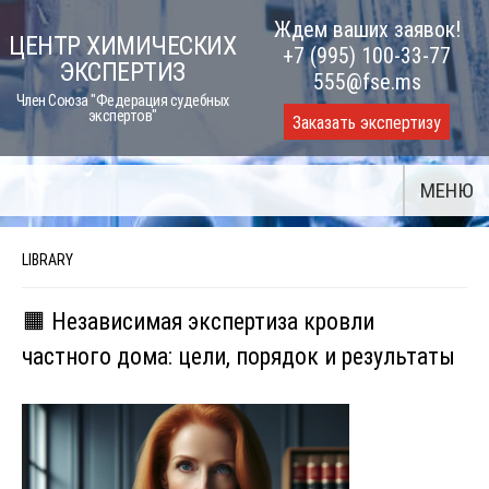
Skip
Ждем ваших заявок!
ЦЕНТР ХИМИЧЕСКИХ
to
+7 (995) 100-33-77
ЭКСПЕРТИЗ
content
555@fse.ms
Член Союза "Федерация судебных
экспертов"
Заказать экспертизу
МЕНЮ
LIBRARY
🟧 Независимая экспертиза кровли
частного дома: цели, порядок и результаты