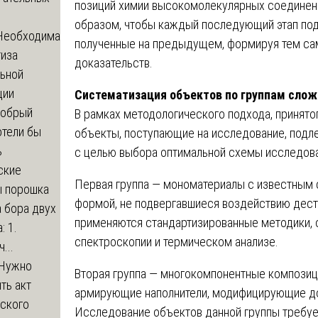
позиций химии высокомолекулярных соединени
образом, чтобы каждый последующий этап под
Необходима
полученные на предыдущем, формируя тем са
тиза
доказательств.
льной
ции
Систематизация объектов по группам сло
обрый
В рамках методологического подхода, принято
отели бы
объекты, поступающие на исследование, подл
ь
с целью выбора оптимальной схемы исследова
ские
Первая группа — мономатериалы с известным 
ы порошка
формой, не подвергавшиеся воздействию дест
 бора двух
применяются стандартизированные методики,
: 1.
спектроскопии и термическом анализе.
...
Нужно
Вторая группа — многокомпонентные компози
ть акт
армирующие наполнители, модифицирующие до
еского
Исследование объектов данной группы требуе