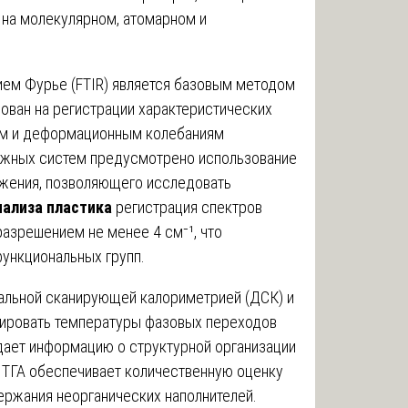
на молекулярном, атомарном и
ем Фурье (FTIR) является базовым методом
ован на регистрации характеристических
ым и деформационным колебаниям
ожных систем предусмотрено использование
ажения, позволяющего исследовать
нализа пластика
регистрация спектров
разрешением не менее 4 см⁻¹, что
ункциональных групп.
альной сканирующей калориметрией (ДСК) и
сировать температуры фазовых переходов
о дает информацию о структурной организации
 ТГА обеспечивает количественную оценку
ержания неорганических наполнителей.