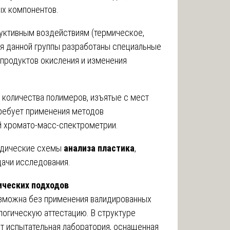
х компонентов.
руктивным воздействиям (термическое,
ля данной группы разработаны специальные
продуктов окисления и изменения
 количества полимеров, изъятые с мест
ребует применения методов
й хромато-масс-спектрометрии.
одические схемы
анализа пластика
,
дачи исследования.
ических подходов
озможна без применения валидированных
огическую аттестацию. В структуре
 испытательная лаборатория, оснащенная