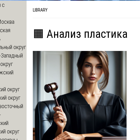
 с
LIBRARY
Москва
ская
🟧 Анализ пластика
ь
льный округ
-Западный
округ
жский
ий округ
кий округ
восточный
-
ский
ий округ
регионы