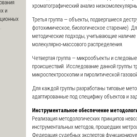
ования
хроматографический анализ низкомолекулярны
х и
яционных
Третья группа — объекты, подвергшиеся дест
.
фотохимическое, биологическое старение). Д
методические подходы, учитывающие наличие 
молекулярно-массового распределения.
Четвертая группа — микрообъекты и следовые
происшествий. Исследование данной группы т
микроспектроскопии и пиролитической газово
Для каждой группы разработаны типовые мет
адаптированные под специфику объектов и за
Инструментальное обеспечение методолог
Реализация методологических принципов нев
инструментальных методов, прошедших метрол
Федерация судебных экспертов функционирует