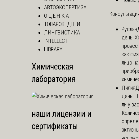
АВТОЭКСПЕРТИЗА
Консультация
О Ц Е Н К А
ТОВАРОВЕДЕНИЕ
Руслан
ЛИНГВИСТИКА
день! Х
INTELLECT
провест
LIBRARY
как фи
лицо н
Химическая
приобр
лаборатория
химичес
Лилия
Д
день! 
ли у ва
наши лицензии и
Количе
опреде
сертификаты
активны
вспомо