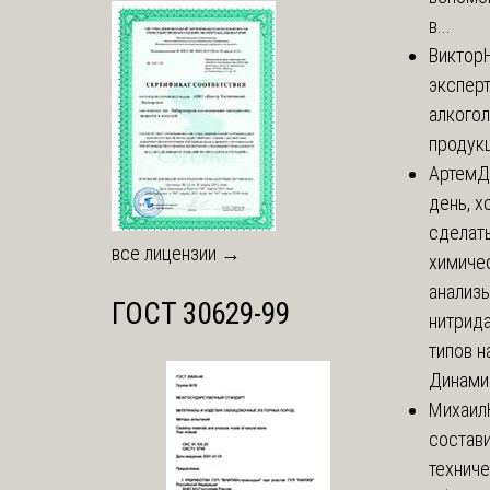
в...
Виктор
экспер
алкого
продук
Артем
Д
день, х
сделат
все лицензии →
химиче
анализ
ГОСТ 30629-99
нитрида
типов на
Динамич
Михаил
состави
технич