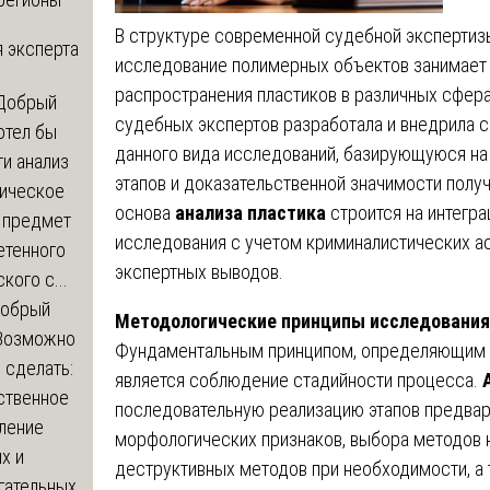
В структуре современной судебной эксперти
 эксперта
исследование полимерных объектов занимает 
распространения пластиков в различных сфер
Добрый
судебных экспертов разработала и внедрила 
отел бы
данного вида исследований, базирующуюся на
и анализ
этапов и доказательственной значимости полу
зическое
основа
анализа пластика
строится на интегр
а предмет
исследования с учетом криминалистических ас
етенного
экспертных выводов.
кого с...
обрый
Методологические принципы исследования
Возможно
Фундаментальным принципом, определяющим к
с сделать:
является соблюдение стадийности процесса.
ственное
последовательную реализацию этапов предвар
ление
морфологических признаков, выбора методов
х и
деструктивных методов при необходимости, а 
гательных