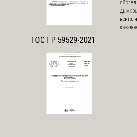
обслед
дымовы
вентил
каналов
ГОСТ Р 59529-2021