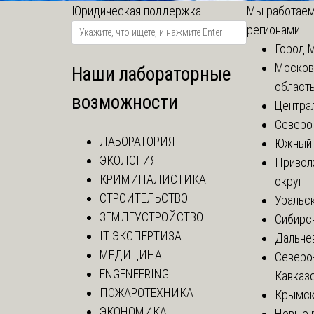
Юридическая поддержка
Мы работаем
регионами
Город 
Москов
Наши лабораторные
област
возможности
Центра
Северо
ЛАБОРАТОРИЯ
Южный 
ЭКОЛОГИЯ
Привол
КРИМИНАЛИСТИКА
округ
СТРОИТЕЛЬСТВО
Уральск
ЗЕМЛЕУСТРОЙСТВО
Сибирс
IT ЭКСПЕРТИЗА
Дальне
МЕДИЦИНА
Северо
ENGENEERING
Кавказ
ПОЖАРОТЕХНИКА
Крымск
ЭКОНОМИКА
Новые 