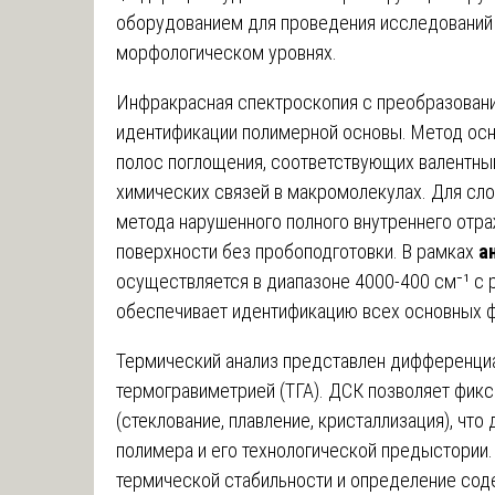
оборудованием для проведения исследований 
морфологическом уровнях.
Инфракрасная спектроскопия с преобразовани
идентификации полимерной основы. Метод осн
полос поглощения, соответствующих валентн
химических связей в макромолекулах. Для сл
метода нарушенного полного внутреннего отр
поверхности без пробоподготовки. В рамках
а
осуществляется в диапазоне 4000-400 см⁻¹ с 
обеспечивает идентификацию всех основных ф
Термический анализ представлен дифференци
термогравиметрией (ТГА). ДСК позволяет фик
(стеклование, плавление, кристаллизация), чт
полимера и его технологической предыстории.
термической стабильности и определение сод