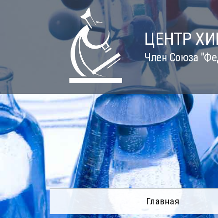
Skip
to
content
ЦЕНТР Х
Член Союза "Фе
Главная