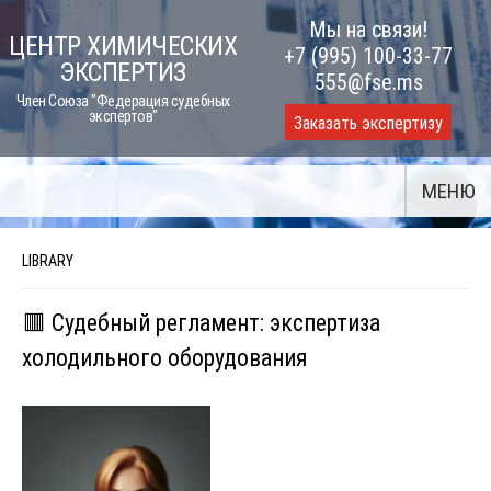
Skip
Мы на связи!
ЦЕНТР ХИМИЧЕСКИХ
to
+7 (995) 100-33-77
ЭКСПЕРТИЗ
content
555@fse.ms
Член Союза "Федерация судебных
экспертов"
Заказать экспертизу
МЕНЮ
LIBRARY
🟥 Судебный регламент: экспертиза
холодильного оборудования