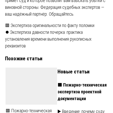
примет суд и которое позволит вам взыскать убытки с
виновной стороны. Федерация судебных экспертов —
ваш надёжный партнёр. Обращайтесь.
Навигация
🟥 Экспертиза оригинальности по факту поломки
⏺️ Экспертиза давности почерка: практика
по
установления времени выполнения рукописных
записям
реквизитов
Похожие статьи
Новые статьи
🟥 Пожарно-техническая
экспертиза проектной
документации
🟥 Пожарно-техническая
▶️ Введение: почему суду