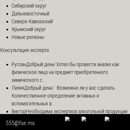
Сибирский округ
Дальневосточный
Северо-Кавказский
Крымский округ
Новые регионы
Консультация эксперта
Руслан
Добрый день! Хотел бы провести анализ как
физическое лицо на предмет приобретенного
химического с...
Лилия
Добрый день! Возможно ли у вас сделать:
Количественное определение активных и
вспомогательных в...
Виктор
Необходима экспертиза алкогольной продукции
Артем
Добрый день, хотели бы сделать химические
555@fse.ms
анализы порошка нитрида бора двух типов на: 1.