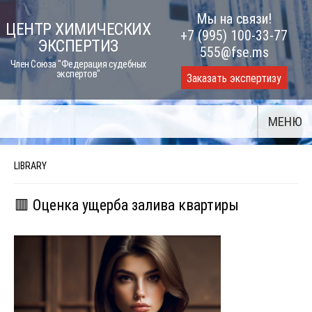
Skip
Мы на связи!
ЦЕНТР ХИМИЧЕСКИХ
to
+7 (995) 100-33-77
ЭКСПЕРТИЗ
content
555@fse.ms
Член Союза "Федерация судебных
экспертов"
Заказать экспертизу
МЕНЮ
LIBRARY
🟥 Оценка ущерба залива квартиры