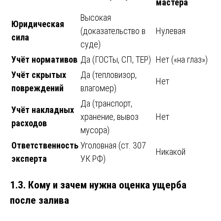
мастера
Высокая
Юридическая
(доказательство в
Нулевая
сила
суде)
Учёт нормативов
Да (ГОСТы, СП, ТЕР)
Нет («на глаз»)
Учёт скрытых
Да (тепловизор,
Нет
повреждений
влагомер)
Да (транспорт,
Учёт накладных
хранение, вывоз
Нет
расходов
мусора)
Ответственность
Уголовная (ст. 307
Никакой
эксперта
УК РФ)
1.3. Кому и зачем нужна оценка ущерба
после залива