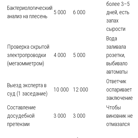
более 3–5
Бактериологический
5 000
6 000
дней, есть
анализ на плесень
запах
сырости
Вода
Проверка скрытой
заливала
электропроводки
4 000
5 000
розетки,
(мегаомметром)
выбивало
автоматы
Ответчик
Выезд эксперта в
10 000
12 000
оспаривает
суд (1 заседание)
заключение
Составление
Чтобы
досудебной
3 000
3 000
виновник не
претензии
отмазался