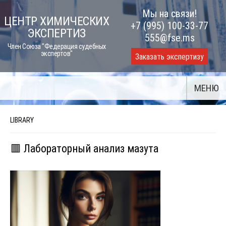
Skip
Мы на связи!
ЦЕНТР ХИМИЧЕСКИХ
to
+7 (995) 100-33-77
ЭКСПЕРТИЗ
content
555@fse.ms
Член Союза "Федерация судебных
экспертов"
Заказать экспертизу
МЕНЮ
LIBRARY
🟥 Лабораторный анализ мазута