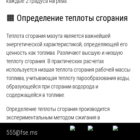
каждые 2 градуса нагрева.
🟧 Определение теплоты сгорания
Теплота сгорания мазута является важнейшей
энергетической характеристикой, определяющей его
ценность как топлива. Различают высшую и низшую
теплоту сгорания. В практических расчетах
используется низшая теплота сгорания рабочей массы
топлива, учитывающая теплоту парообразования воды,
образующейся при сгорании водорода и
содержащейся в топливе.
Определение теплоты сгорания производится
экспериментальным методом сжигания в
калориметрической бомбе по ГОСТ 21261-91
555@fse.ms
«Нефтепродукты. Метод определения теплоты