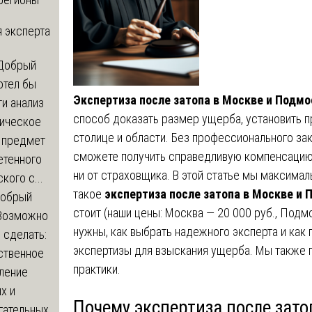
 эксперта
Добрый
отел бы
Экспертиза после затопа в Москве и Подмо
и анализ
способ доказать размер ущерба, установить п
зическое
столице и области. Без профессионального за
а предмет
сможете получить справедливую компенсацию 
етенного
ни от страховщика. В этой статье мы максима
кого с...
такое
экспертиза после затопа в Москве и
обрый
стоит (наши цены: Москва — 20 000 руб., Подм
Возможно
нужны, как выбрать надежного эксперта и как 
с сделать:
экспертизы для взыскания ущерба. Мы также 
ственное
практики.
ление
х и
Почему экспертиза после зат
гательных