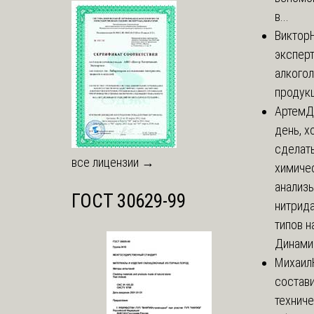
в...
Виктор
экспер
алкого
продук
Артем
Д
день, х
сделат
все лицензии →
химиче
анализ
ГОСТ 30629-99
нитрида
типов на
Динамич
Михаил
состави
технич