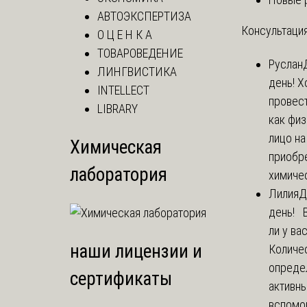
АВТОЭКСПЕРТИЗА
Консультация
О Ц Е Н К А
ТОВАРОВЕДЕНИЕ
Руслан
ЛИНГВИСТИКА
день! Х
INTELLECT
провест
LIBRARY
как фи
лицо н
Химическая
приобр
лаборатория
химичес
Лилия
Д
день! 
ли у ва
наши лицензии и
Количе
опреде
сертификаты
активны
вспомо