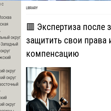
 с
LIBRARY
Москва
ская
🟥 Экспертиза после 
ь
льный округ
защитить свои права 
-Западный
округ
компенсацию
жский
ий округ
кий округ
восточный
-
ский
ий округ
регионы