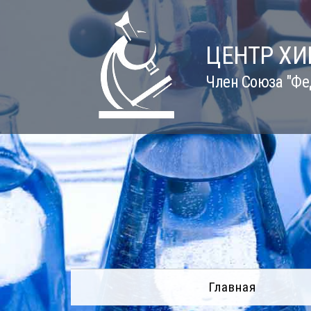
Skip
to
content
ЦЕНТР Х
Член Союза "Фе
Главная