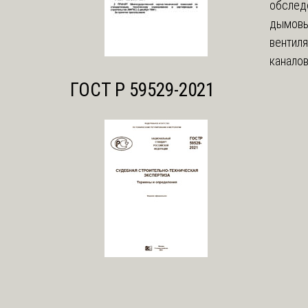
обслед
дымовы
вентил
каналов
ГОСТ Р 59529-2021