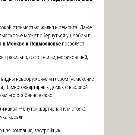
сокой стоимостью жилья и ремонта. Даже
одмосковье может обернуться ущербом в
а в Москве и Подмосковье
позволяет:
 правильно, с фото- и видеофиксацией,
.
е видны невооруженным глазом (намокание
ры). В многоквартирных домах с высокой
ми это особенно важно.
(и какая — внутриквартирная или стояк),
чка кровли.
ющая компания, застройщик,