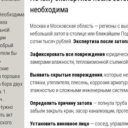
необходима
Необходима
тиза
Москва и Московская область — регионы с вы
льной
небольшой затоп в столице или ближайшем П
ции
сотни тысяч рублей.
Экспертиза после затоп
обрый
отели бы
Зафиксировать все повреждения
юридически
ь
замерами влажности, тепловизионной съемкой
ские
Выявить скрытые повреждения
, которые н
ы порошка
стяжки, утеплителя, плесень, коррозия армату
 бора двух
этажностью и сложными инженерными система
: 1.
...
Определить причину затопа
— лопнула труба 
Нужно
забыли закрыть кран, засор канализации, проте
ть акт
еского
Установить виновное лицо
— сосед, управля