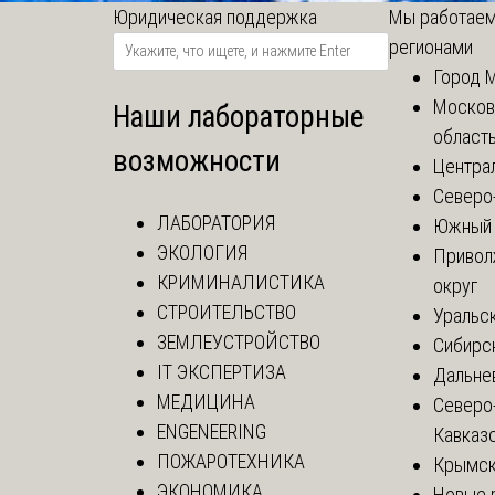
Юридическая поддержка
Мы работаем
регионами
Город 
Москов
Наши лабораторные
област
возможности
Центра
Северо
ЛАБОРАТОРИЯ
Южный 
ЭКОЛОГИЯ
Привол
КРИМИНАЛИСТИКА
округ
СТРОИТЕЛЬСТВО
Уральск
ЗЕМЛЕУСТРОЙСТВО
Сибирс
IT ЭКСПЕРТИЗА
Дальне
МЕДИЦИНА
Северо
ENGENEERING
Кавказ
ПОЖАРОТЕХНИКА
Крымск
ЭКОНОМИКА
Новые 