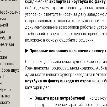
юридическая
экспертиза ноутбука по факту
соблюдением строгих процессуальных гаранти
Необходима
уголовной ответственности за дачу заведомо 
тиза
сторон заявлять отводы и ставить дополнител
льной
документирование всех этапов работы с устро
ции
требований экспертное заключение приобрета
обрый
положено в основу судебного решения.
отели бы
▶️
Правовые основания назначения эксперти
ь
ские
Основания для назначения судебной экспертиз
ы порошка
Гражданском процессуальном кодексе, Арбит
 бора двух
административного судопроизводства и Уголо
: 1.
ноутбука по факту выхода из строя
может бы
...
категорий дел:
Нужно
ть акт
Защита прав потребителей
– когда ноу
еского
из строя в течение гарантийного срока, 