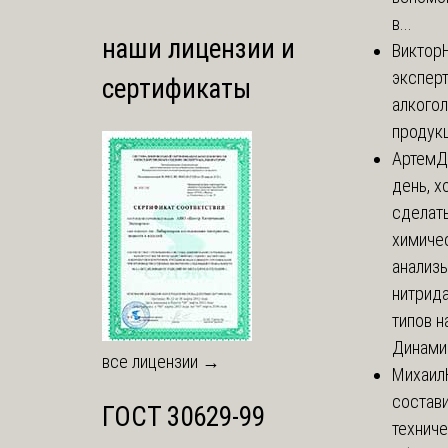
в...
наши лицензии и
Виктор
экспер
сертификаты
алкого
продук
Артем
Д
день, х
сделат
химиче
анализ
нитрида
типов на
Динамич
все лицензии →
Михаил
состави
ГОСТ 30629-99
технич