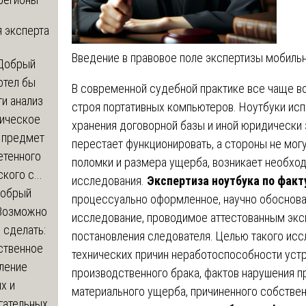
 эксперта
Введение в правовое поле экспертизы мобильн
Добрый
отел бы
В современной судебной практике все чаще в
и анализ
строя портативных компьютеров. Ноутбуки исп
зическое
хранения договорной базы и иной юридически
а предмет
перестает функционировать, а стороны не мог
етенного
поломки и размера ущерба, возникает необхо
кого с...
исследования.
Экспертиза ноутбука по факт
обрый
процессуально оформленное, научно обоснов
Возможно
исследование, проводимое аттестованным экс
с сделать:
постановления следователя. Целью такого исс
ственное
технических причин неработоспособности устр
ление
производственного брака, фактов нарушения п
х и
материального ущерба, причиненного собственн
гательных