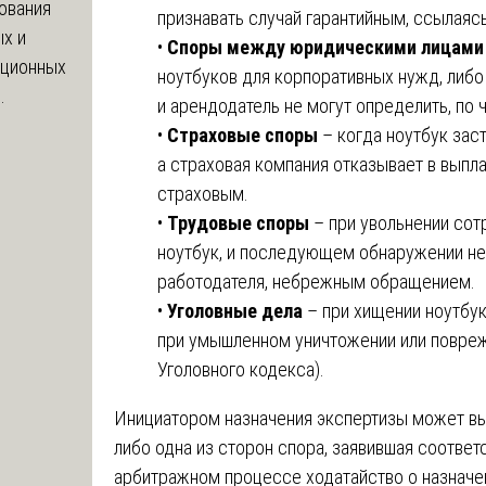
ования
признавать случай гарантийным, ссылаясь
х и
•
Споры между юридическими лицами
яционных
ноутбуков для корпоративных нужд, либо
.
и арендодатель не могут определить, по 
•
Страховые споры
– когда ноутбук заст
а страховая компания отказывает в выпла
страховым.
•
Трудовые споры
– при увольнении сот
ноутбук, и последующем обнаружении не
работодателя, небрежным обращением.
•
Уголовные дела
– при хищении ноутбу
при умышленном уничтожении или повреж
Уголовного кодекса).
Инициатором назначения экспертизы может выс
либо одна из сторон спора, заявившая соотве
арбитражном процессе ходатайство о назнач