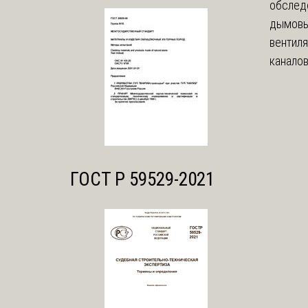
обслед
дымовы
вентил
каналов
ГОСТ Р 59529-2021