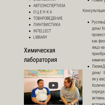
АВТОЭКСПЕРТИЗА
Консультация
О Ц Е Н К А
ТОВАРОВЕДЕНИЕ
Руслан
ЛИНГВИСТИКА
день! Х
INTELLECT
провест
LIBRARY
как фи
лицо н
Химическая
приобр
лаборатория
химичес
Лилия
Д
день! 
ли у ва
Количе
опреде
активны
вспомо