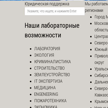
Юридическая поддержка
Мы работаем
регионами
Город 
Москов
Наши лабораторные
област
возможности
Центра
Северо
ЛАБОРАТОРИЯ
Южный 
ЭКОЛОГИЯ
Привол
КРИМИНАЛИСТИКА
округ
СТРОИТЕЛЬСТВО
Уральск
ЗЕМЛЕУСТРОЙСТВО
Сибирс
IT ЭКСПЕРТИЗА
Дальне
МЕДИЦИНА
Северо
ENGENEERING
Кавказ
ПОЖАРОТЕХНИКА
Крымск
ЭКОНОМИКА
Новые 