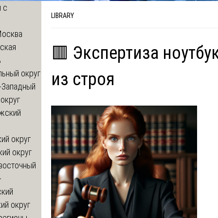
 с
LIBRARY
Москва
ская
🟥 Экспертиза ноутбу
ь
льный округ
из строя
-Западный
округ
жский
ий округ
кий округ
восточный
-
ский
ий округ
регионы