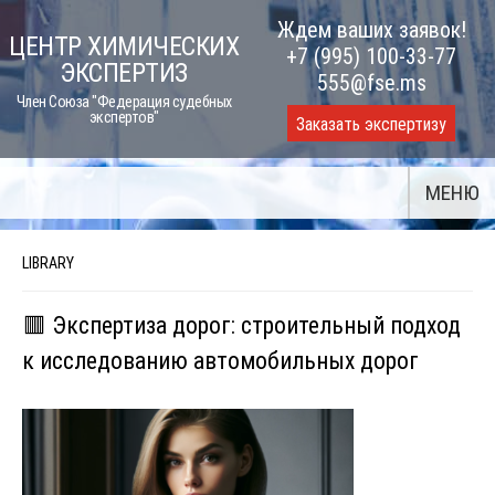
Skip
Ждем ваших заявок!
ЦЕНТР ХИМИЧЕСКИХ
to
+7 (995) 100-33-77
ЭКСПЕРТИЗ
content
555@fse.ms
Член Союза "Федерация судебных
экспертов"
Заказать экспертизу
МЕНЮ
LIBRARY
🟥 Экспертиза дорог: строительный подход
к исследованию автомобильных дорог