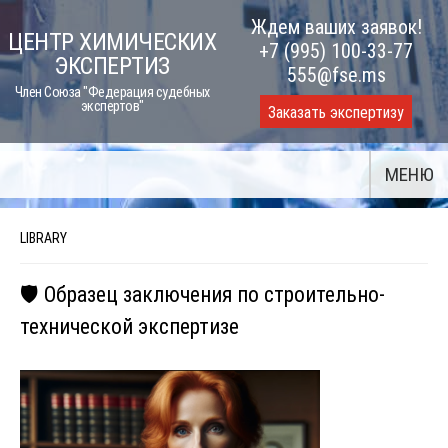
Skip
Ждем ваших заявок!
ЦЕНТР ХИМИЧЕСКИХ
to
+7 (995) 100-33-77
ЭКСПЕРТИЗ
content
555@fse.ms
Член Союза "Федерация судебных
экспертов"
Заказать экспертизу
МЕНЮ
LIBRARY
🛡️ Образец заключения по строительно-
технической экспертизе