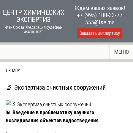
Skip
Ждем ваших заявок!
ЦЕНТР ХИМИЧЕСКИХ
to
+7 (995) 100-33-77
ЭКСПЕРТИЗ
content
555@fse.ms
Член Союза "Федерация судебных
экспертов"
Заказать экспертизу
МЕНЮ
LIBRARY
🔬 Экспертиза очистных сооружений
📊
Введение в проблематику научного
исследования объектов водоотведения