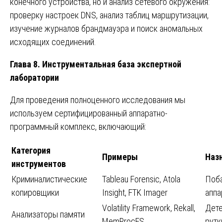
конечного устройства, но и анализ сетевого окружения:
проверку настроек DNS, анализ таблиц маршрутизации,
изучение журналов брандмауэра и поиск аномальных
исходящих соединений.
Глава 8. Инструментальная база экспертной
лаборатории
Для проведения полноценного исследования мы
используем сертифицированный аппаратно-
программный комплекс, включающий:
Категория
Примеры
Наз
инструментов
Криминалистические
Tableau Forensic, Atola
Поба
копировщики
Insight, FTK Imager
аппа
Volatility Framework, Rekall,
Дете
Анализаторы памяти
MemProcFS
рутк