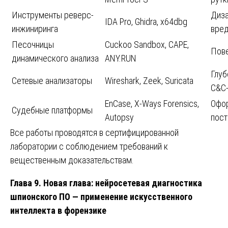
Инструменты реверс-
Диза
IDA Pro, Ghidra, x64dbg
инжиниринга
вре
Песочницы
Cuckoo Sandbox, CAPE,
Пове
динамического анализа
ANY.RUN
Глуб
Сетевые анализаторы
Wireshark, Zeek, Suricata
C&C
EnCase, X-Ways Forensics,
Офор
Судебные платформы
Autopsy
пост
Все работы проводятся в сертифицированной
лаборатории с соблюдением требований к
вещественным доказательствам.
Глава 9. Новая глава: нейросетевая диагностика
шпионского ПО — применение искусственного
интеллекта в форензике