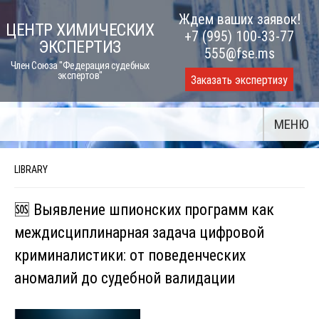
Skip
Ждем ваших заявок!
ЦЕНТР ХИМИЧЕСКИХ
to
+7 (995) 100-33-77
ЭКСПЕРТИЗ
content
555@fse.ms
Член Союза "Федерация судебных
экспертов"
Заказать экспертизу
МЕНЮ
LIBRARY
🆘 Выявление шпионских программ как
междисциплинарная задача цифровой
криминалистики: от поведенческих
аномалий до судебной валидации