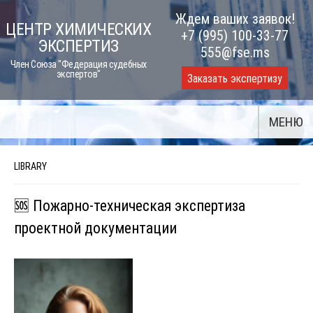
Skip
Ждем ваших заявок!
ЦЕНТР ХИМИЧЕСКИХ
to
+7 (995) 100-33-77
ЭКСПЕРТИЗ
content
555@fse.ms
Член Союза "Федерация судебных
экспертов"
Заказать экспертизу
МЕНЮ
LIBRARY
🆘 Пожарно-техническая экспертиза
проектной документации