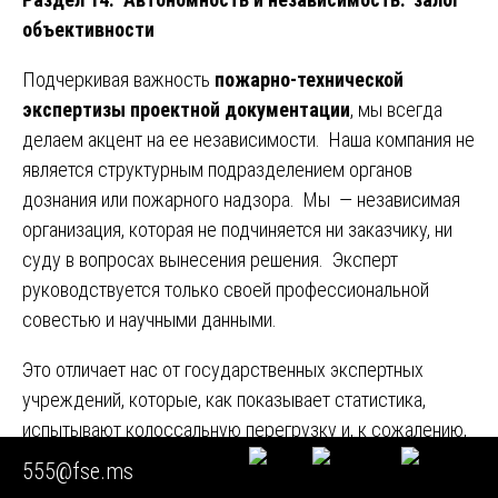
объективности
Подчеркивая важность
пожарно-технической
экспертизы проектной документации
, мы всегда
делаем акцент на ее независимости. Наша компания не
является структурным подразделением органов
дознания или пожарного надзора. Мы — независимая
организация, которая не подчиняется ни заказчику, ни
суду в вопросах вынесения решения. Эксперт
руководствуется только своей профессиональной
совестью и научными данными.
Это отличает нас от государственных экспертных
учреждений, которые, как показывает статистика,
испытывают колоссальную перегрузку и, к сожалению,
иногда допускают формальный подход. Наша
555@fse.ms
независимость — это наша главная «геодезическая