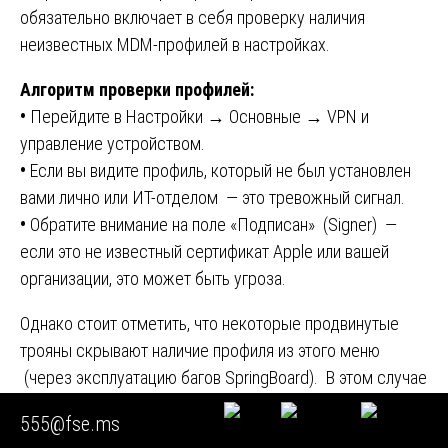
обязательно включает в себя проверку наличия
неизвестных MDM-профилей в настройках.
Алгоритм проверки профилей:
•
Перейдите в Настройки → Основные → VPN и
управление устройством.
•
Если вы видите профиль, который не был установлен
вами лично или ИТ-отделом — это тревожный сигнал.
•
Обратите внимание на поле «Подписан» (Signer) —
если это не известный сертификат Apple или вашей
организации, это может быть угроза.
Однако стоит отметить, что некоторые продвинутые
трояны скрывают наличие профиля из этого меню
(через эксплуатацию багов SpringBoard). В этом случае
на помощь снова приходит наша экспертиза. Мы
555@fse.ms
используем специализированное ПО для перечисления