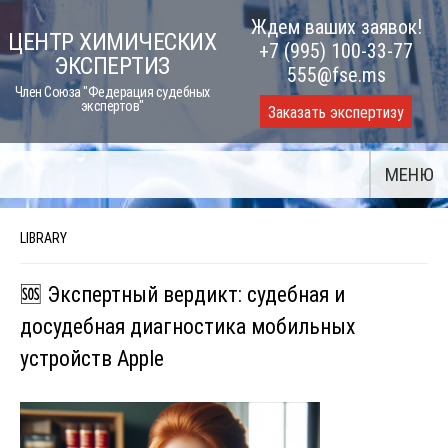
Skip
Ждем ваших заявок!
ЦЕНТР ХИМИЧЕСКИХ
to
+7 (995) 100-33-77
ЭКСПЕРТИЗ
content
555@fse.ms
Член Союза "Федерация судебных
экспертов"
Заказать экспертизу
МЕНЮ
LIBRARY
🆘 Экспертный вердикт: судебная и
досудебная диагностика мобильных
устройств Apple