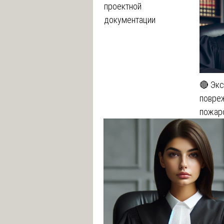
проектной
документации
🔴 Экс
повре
пожар