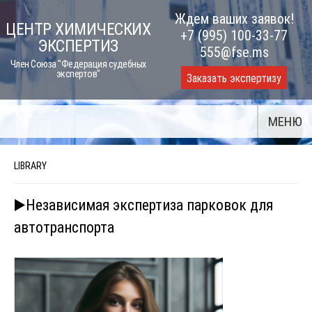
Skip
Ждем ваших заявок!
ЦЕНТР ХИМИЧЕСКИХ
to
+7 (995) 100-33-77
ЭКСПЕРТИЗ
content
555@fse.ms
Член Союза "Федерация судебных
экспертов"
Заказать экспертизу
МЕНЮ
LIBRARY
▶️Независимая экспертиза парковок для
автотранспорта