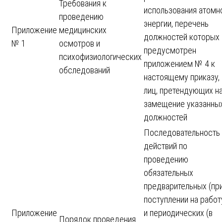
Требования к
использования атомн
проведению
энергии, перечень
Приложение
медицинских
должностей которых
№ 1
осмотров и
предусмотрен
психофизиологических
приложением № 4 к
обследований
настоящему приказу, 
лиц, претендующих н
замещение указанны
должностей
Последовательность
действий по
проведению
обязательных
предварительных (пр
поступлении на работ
Приложение
и периодических (в
Порядок проведения