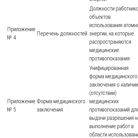
Должности работник
объектов
использования атомн
Приложение
Перечень должностей
энергии, на которые
№ 4
распространяются
медицинские
противопоказания
Унифицированная
форма медицинского
заключения о наличии
(отсутствии)
Приложение
Форма медицинского
медицинских
№ 5
заключения
противопоказаний дл
выдачи разрешения н
выполнение работ в
области использован