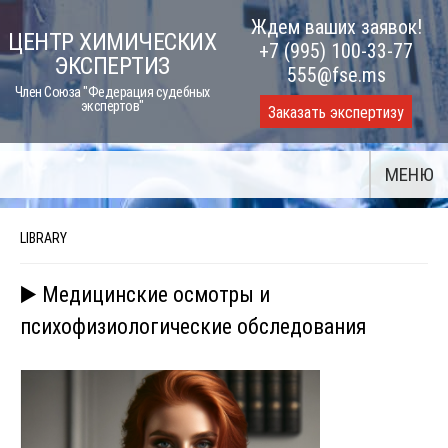
Skip
Ждем ваших заявок!
ЦЕНТР ХИМИЧЕСКИХ
to
+7 (995) 100-33-77
ЭКСПЕРТИЗ
content
555@fse.ms
Член Союза "Федерация судебных
экспертов"
Заказать экспертизу
МЕНЮ
LIBRARY
▶️ Медицинские осмотры и
психофизиологические обследования