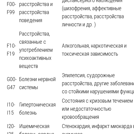
диспансерного наблюдения
F00-
расстройства и
(шизофрения, аффективные
F99
расстройства
расстройства, расстройства
поведения
личности и др. )
Расстройства,
связанные с
F10-
Алкогольная, наркотическая и
употреблением
F19
токсическая зависимость
психоактивных
веществ
Эпилепсия, судорожные
G00-
Болезни нервной
расстройства, другие заболеван
G47
системы
со стойкими нарушениями функц
Состояния с кризовым течением 
I10-
Гипертоническая
или недостаточностью
I15
болезнь
кровообращения
I20-
Ишемическая
Стенокардия, инфаркт миокарда 