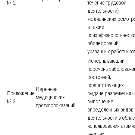
№ 2
течение трудовой
деятельности)
медицинских осмотро
а также
психофизиологическ
обследований
указанных работнико
Исчерпывающий
перечень заболевани
состояний,
препятствующих
Перечень
Приложение
выдаче разрешения н
медицинских
№ 3
выполнение
противопоказаний
определенных видов
деятельности в облас
использования атомн
энергии