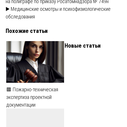
на полиграфе по приказу Росатомнадзора № 749н
по
▶️ Медицинские осмотры и психофизиологические
записям
обследования
Похожие статьи
Новые статьи
🟥 Пожарно-техническая
экспертиза проектной
документации