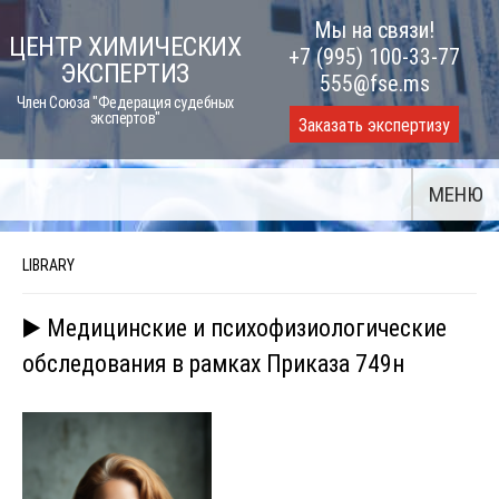
Skip
Мы на связи!
ЦЕНТР ХИМИЧЕСКИХ
to
+7 (995) 100-33-77
ЭКСПЕРТИЗ
content
555@fse.ms
Член Союза "Федерация судебных
экспертов"
Заказать экспертизу
МЕНЮ
LIBRARY
▶️ Медицинские и психофизиологические
обследования в рамках Приказа 749н