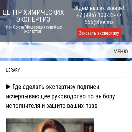
Skip
Ждем ваших заявок!
ЦЕНТР ХИМИЧЕСКИХ
to
+7 (995) 100-33-77
ЭКСПЕРТИЗ
content
555@fse.ms
Член Союза "Федерация судебных
экспертов"
Заказать экспертизу
МЕНЮ
LIBRARY
▶️ Где сделать экспертизу подписи:
исчерпывающее руководство по выбору
исполнителя и защите ваших прав