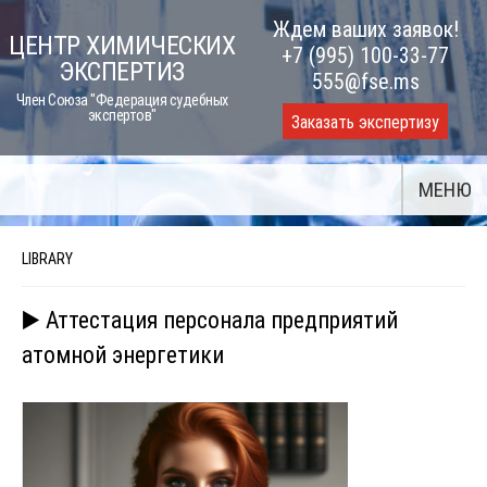
Skip
Ждем ваших заявок!
ЦЕНТР ХИМИЧЕСКИХ
to
+7 (995) 100-33-77
ЭКСПЕРТИЗ
content
555@fse.ms
Член Союза "Федерация судебных
экспертов"
Заказать экспертизу
МЕНЮ
LIBRARY
▶️ Аттестация персонала предприятий
атомной энергетики