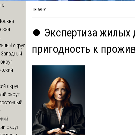
 с
LIBRARY
Москва
ская
⏺️ Экспертиза жилых 
ь
льный округ
пригодность к прожи
-Западный
округ
жский
ий округ
кий округ
восточный
-
ский
ий округ
регионы