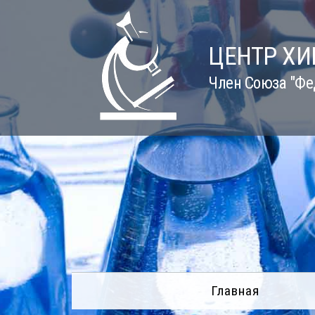
Skip
to
content
ЦЕНТР Х
Член Союза "Фе
Главная