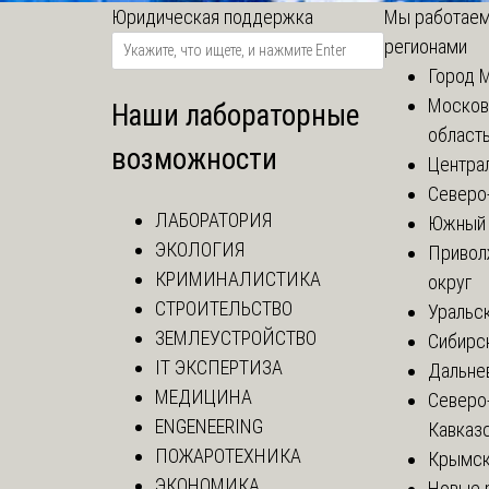
Юридическая поддержка
Мы работаем
регионами
Город 
Москов
Наши лабораторные
област
возможности
Центра
Северо
ЛАБОРАТОРИЯ
Южный 
ЭКОЛОГИЯ
Привол
КРИМИНАЛИСТИКА
округ
СТРОИТЕЛЬСТВО
Уральск
ЗЕМЛЕУСТРОЙСТВО
Сибирс
IT ЭКСПЕРТИЗА
Дальне
МЕДИЦИНА
Северо
ENGENEERING
Кавказ
ПОЖАРОТЕХНИКА
Крымск
ЭКОНОМИКА
Новые 