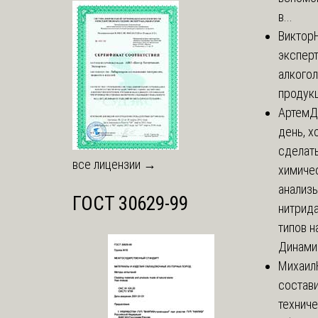
в...
Виктор
экспер
алкого
продук
Артем
Д
день, х
сделат
все лицензии →
химиче
анализ
ГОСТ 30629-99
нитрида
типов на
Динамич
Михаил
состави
технич