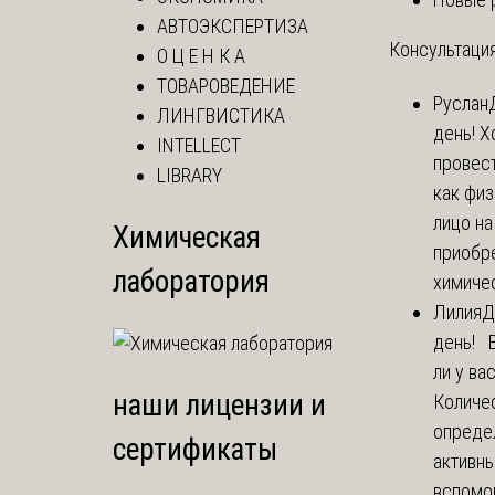
АВТОЭКСПЕРТИЗА
Консультация
О Ц Е Н К А
ТОВАРОВЕДЕНИЕ
Руслан
ЛИНГВИСТИКА
день! Х
INTELLECT
провест
LIBRARY
как фи
лицо н
Химическая
приобр
лаборатория
химичес
Лилия
Д
день! 
ли у ва
наши лицензии и
Количе
опреде
сертификаты
активны
вспомо