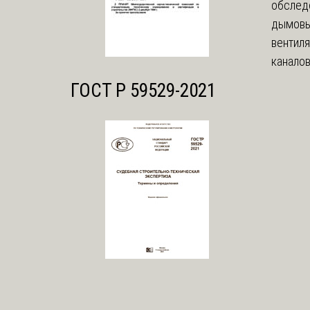
обслед
дымовы
вентил
каналов
ГОСТ Р 59529-2021