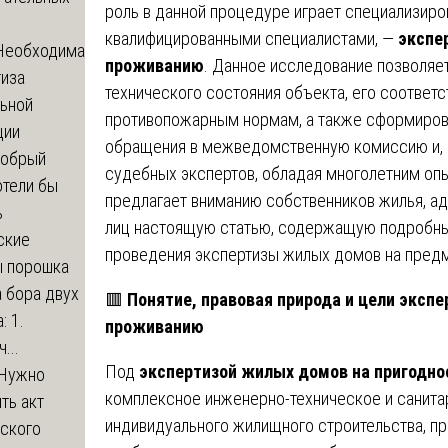
роль в данной процедуре играет специализир
квалифицированными специалистами, —
экспе
Необходима
проживанию
. Данное исследование позволяе
тиза
технического состояния объекта, его соответ
льной
противопожарным нормам, а также сформиров
ции
обращения в межведомственную комиссию и, 
обрый
судебных экспертов, обладая многолетним оп
отели бы
предлагает вниманию собственников жилья, ад
ь
лиц настоящую статью, содержащую подробный
ские
проведения экспертизы жилых домов на предм
ы порошка
 бора двух
🟥
Понятие, правовая природа и цели эксп
: 1.
проживанию
...
Под
экспертизой жилых домов на пригодно
Нужно
комплексное инженерно-техническое и санита
ть акт
индивидуального жилищного строительства, 
еского