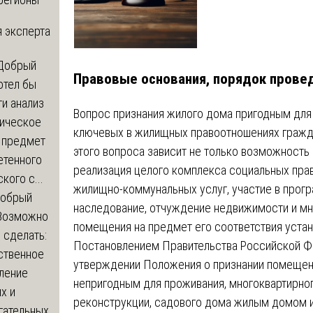
 эксперта
Добрый
Правовые основания, порядок провед
отел бы
и анализ
Вопрос признания жилого дома пригодным для 
зическое
ключевых в жилищных правоотношениях гражд
а предмет
этого вопроса зависит не только возможность 
етенного
реализация целого комплекса социальных прав:
кого с...
жилищно-коммунальных услуг, участие в прогр
обрый
наследование, отчуждение недвижимости и мн
Возможно
помещения на предмет его соответствия уста
с сделать:
Постановлением Правительства Российской Фе
ственное
утверждении Положения о признании помеще
ление
непригодным для проживания, многоквартирно
х и
реконструкции, садового дома жилым домом 
гательных