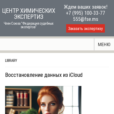
Skip
Ждем ваших заявок!
ЦЕНТР ХИМИЧЕСКИХ
to
+7 (995) 100-33-77
ЭКСПЕРТИЗ
content
555@fse.ms
Член Союза "Федерация судебных
экспертов"
Заказать экспертизу
МЕНЮ
LIBRARY
Восстановление данных из iCloud