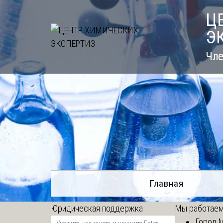
Skip
Ц
to
Э
content
Чле
Главная
Юридическая поддержка
Мы работаем
Город 