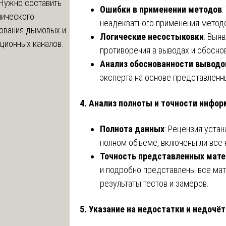
Нужно составить
Ошибки в применении методов
:
нического
неадекватного применения методо
ования дымовых и
Логические несостыковки
: Выя
ционных каналов.
противоречия в выводах и обоснов
Анализ обоснованности выводо
эксперта на основе представленн
4.
Анализ полноты и точности инфо
Полнота данных
: Рецензия устан
полном объёме, включены ли все
Точность представленных мате
и подробно представлены все мат
результаты тестов и замеров.
5.
Указание на недостатки и недочё