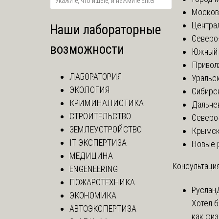
Москов
Центра
Наши лабораторные
Северо
возможности
Южный 
Привол
ЛАБОРАТОРИЯ
Уральск
ЭКОЛОГИЯ
Сибирс
КРИМИНАЛИСТИКА
Дальне
СТРОИТЕЛЬСТВО
Северо
ЗЕМЛЕУСТРОЙСТВО
Крымск
IT ЭКСПЕРТИЗА
Новые 
МЕДИЦИНА
Консультация
ENGENEERING
ПОЖАРОТЕХНИКА
Руслан
ЭКОНОМИКА
Хотел б
АВТОЭКСПЕРТИЗА
как физ