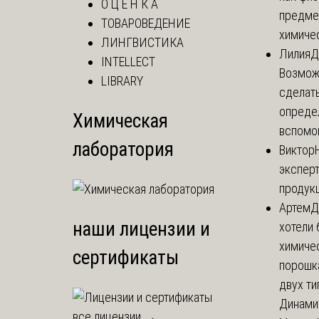
О Ц Е Н К А
предме
ТОВАРОВЕДЕНИЕ
химичес
ЛИНГВИСТИКА
Лилия
Д
INTELLECT
Возможн
LIBRARY
сделат
опреде
Химическая
вспомог
лаборатория
Виктор
эксперт
продук
Артем
Д
наши лицензии и
хотели 
химиче
сертификаты
порошк
двух тип
Динамич
все лицензии →