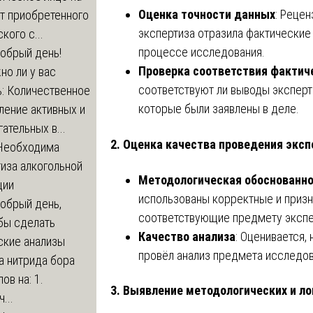
Оценка точности данных
: Рецен
т приобретенного
экспертиза отразила фактические
кого с...
процессе исследования.
обрый день!
Проверка соответствия фактич
о ли у вас
соответствуют ли выводы эксперт
ь: Количественное
которые были заявлены в деле.
ление активных и
ательных в...
2.
Оценка качества проведения экс
Необходима
иза алкогольной
Методологическая обоснованн
ции
использованы корректные и приз
обрый день,
соответствующие предмету экспе
бы сделать
Качество анализа
: Оценивается,
ские анализы
провёл анализ предмета исследов
а нитрида бора
ов на: 1.
3.
Выявление методологических и ло
...