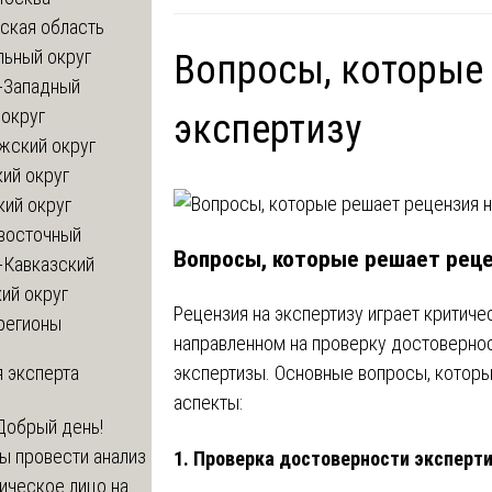
ская область
льный округ
Вопросы, которые
-Западный
округ
экспертизу
жский округ
ий округ
кий округ
восточный
Вопросы, которые решает реце
-Кавказский
ий округ
Рецензия на экспертизу играет критич
регионы
направленном на проверку достовернос
 эксперта
экспертизы. Основные вопросы, котор
аспекты:
Добрый день!
ы провести анализ
1.
Проверка достоверности эксперт
ическое лицо на