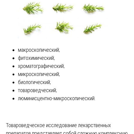
макроскопический;
фитохимический;
хроматографический;
микроскопический;
биологический;
товароведческий;
люминисцентно-микроскопический.
Товароведческое исследование лекарственных
препаратов представляет собой сложную комплексную